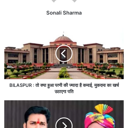
Sonali Sharma
B
I
L
A
S
P
U
R
:
तो
BILASPUR : तो क्या हुआ पत्नी की ज्यादा है कमाई, मुकदमा का खर्च
क्या
उठाएगा पति
हु
आ
बि
प
हा
त्नी
र
की
ए
ज्या
म