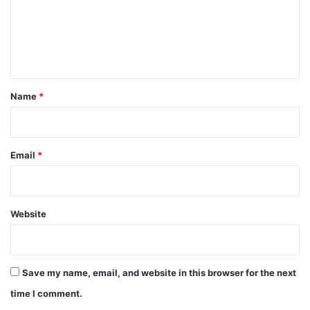
m
e
n
t
*
Name
*
Email
*
Website
Save my name, email, and website in this browser for the next
time I comment.