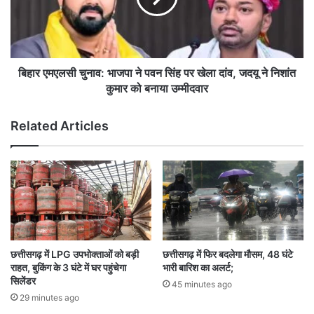
दा
ए
है
ल
क
सी
मा
चु
ई
ना
बिहार एमएलसी चुनाव: भाजपा ने पवन सिंह पर खेला दांव, जदयू ने निशांत
,
व
कुमार को बनाया उम्मीदवार
मु
:
क
भा
Related Articles
द
ज
मा
पा
का
ने
ख
प
र्च
व
उ
न
ठा
सिं
ए
ह
गा
प
छत्तीसगढ़ में LPG उपभोक्ताओं को बड़ी
छत्तीसगढ़ में फिर बदलेगा मौसम, 48 घंटे
प
र
राहत, बुकिंग के 3 घंटे में घर पहुंचेगा
भारी बारिश का अलर्ट;
ति
खे
सिलेंडर
45 minutes ago
ला
29 minutes ago
दां