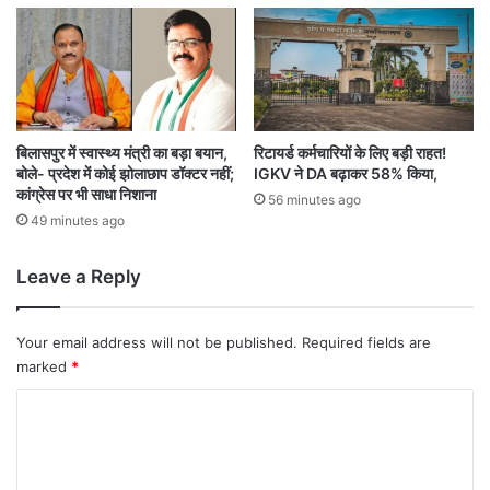
व
,
ज
द
यू
ने
नि
बिलासपुर में स्वास्थ्य मंत्री का बड़ा बयान,
रिटायर्ड कर्मचारियों के लिए बड़ी राहत!
बोले- प्रदेश में कोई झोलाछाप डॉक्टर नहीं;
IGKV ने DA बढ़ाकर 58% किया,
शां
कांग्रेस पर भी साधा निशाना
त
56 minutes ago
कु
49 minutes ago
मा
र
Leave a Reply
को
ब
ना
Your email address will not be published.
Required fields are
या
marked
*
उ
म्मी
C
द
o
वा
m
र