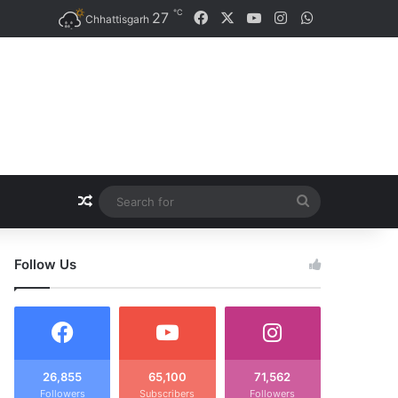
℃
27
Facebook
X
YouTube
Instagram
WhatsApp
Chhattisgarh
Random Article
Search
for
Follow Us
26,855
65,100
71,562
Followers
Subscribers
Followers