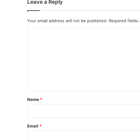
Leave a Reply
की
छं
ट
Your email address will not be published.
Required fields
नी
C
o
m
m
e
n
t
*
Name
*
Email
*