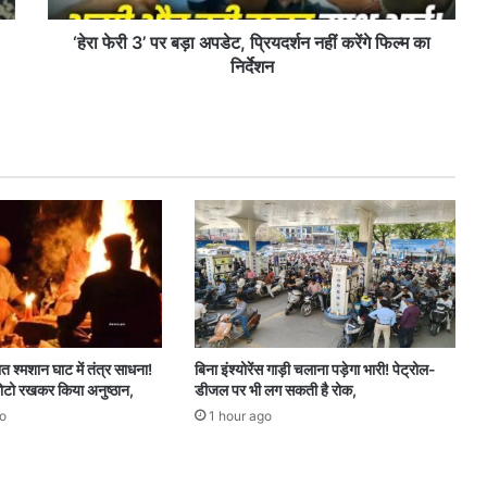
र
ब
‘हेरा फेरी 3’ पर बड़ा अपडेट, प्रियदर्शन नहीं करेंगे फिल्म का
ड़ा
निर्देशन
अ
प
डे
ट
,
प्रि
य
द
र्श
न
न
हीं
क
ात श्मशान घाट में तंत्र साधना!
बिना इंश्योरेंस गाड़ी चलाना पड़ेगा भारी! पेट्रोल-
रें
टो रखकर किया अनुष्ठान,
डीजल पर भी लग सकती है रोक,
गे
o
1 hour ago
फि
ल्म
का