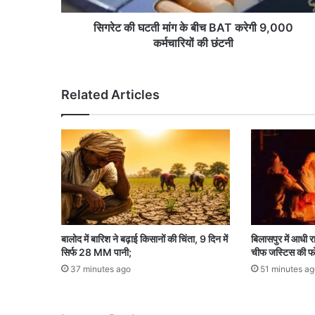
मां
ग
सिगरेट की घटती मांग के बीच BAT करेगी 9,000
के
कर्मचारियों की छंटनी
बी
च
B
Related Articles
A
T
क
रे
गी
9
,
0
0
0
बालोद में बारिश ने बढ़ाई किसानों की चिंता, 9 दिन में
बिलासपुर में आधी र
क
सिर्फ 28 MM पानी;
चीफ जस्टिस की फो
र्म
37 minutes ago
51 minutes ag
चा
रि
यों