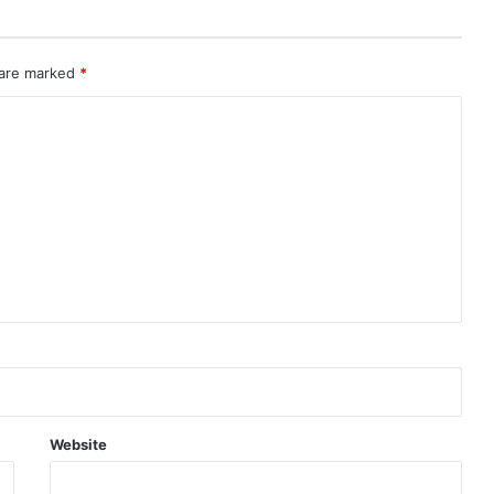
नि
र्दे
श
 are marked
*
न
Website