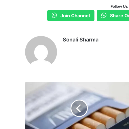
Follow Us
Join Channel
Share O
Sonali Sharma
सि
ग
रे
ट
की
घ
ट
ती