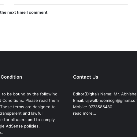
 the next time I comment.
 Condition
Contact Us
 to be bound by the following
Editor(Digital) Name: Mr. Abhish
 Conditions. Please read them
Email: ujjwalbhoomicgr@gmail.co
. These terms are designed to
Mobile: 9773586480
transparent and lawful
read more...
e for all users and to comply
le AdSense policies.
...