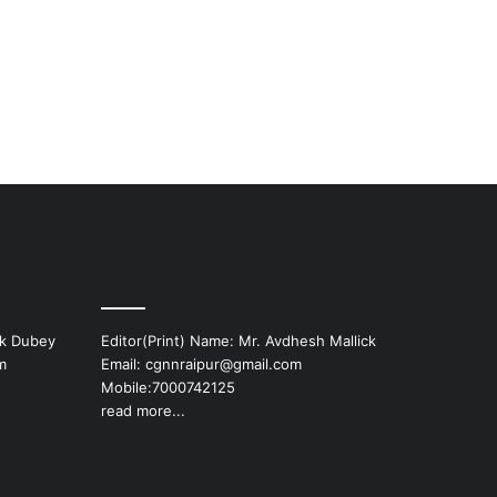
ek Dubey
Editor(Print) Name: Mr. Avdhesh Mallick
m
Email: cgnnraipur@gmail.com
Mobile:7000742125
read more...