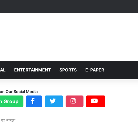
NAL
ENTERTAINMENT
SPORTS
E-PAPER
 on Our Social Media
n Group
गी का मामला