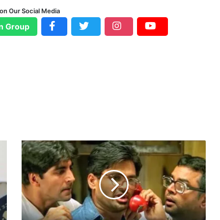
 on Our Social Media
n Group
‘
हे
रा
फे
री
3
’
प