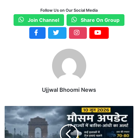
Follow Us on Our Social Media
Join Channel
Share On Group
Ujjwal Bhoomi News
M
A
U
S
A