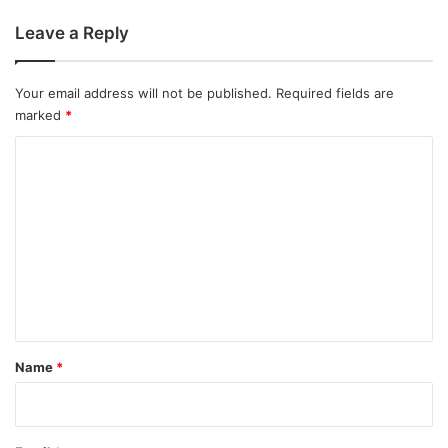
त
Leave a Reply
क
औ
र
Your email address will not be published.
Required fields are
अ
marked
*
र
श
C
द
o
की
घा
m
त
m
क
e
गें
द
n
बा
t
जी
से
*
Name
*
जी
ता
मै
च