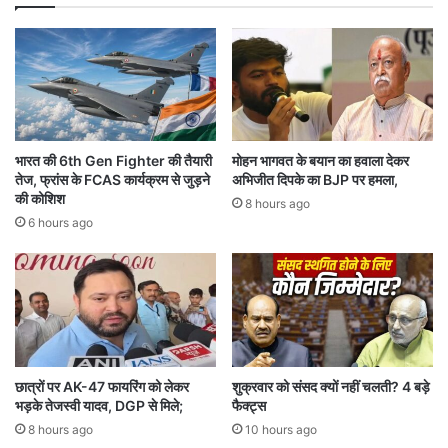
ला
में
कों
श्री
में
लं
ते
का
ज
-
ह
ए
वा
को
एं
8
भारत की 6th Gen Fighter की तैयारी
मोहन भागवत के बयान का हवाला देकर
च
र
तेज, फ्रांस के FCAS कार्यक्रम से जुड़ने
अभिजीत दिपके का BJP पर हमला,
ल
न
की कोशिश
8 hours ago
ने
से
6 hours ago
की
ह
सं
रा
भा
या
व
,
ना
गा
य
क
वा
छात्रों पर AK-47 फायरिंग को लेकर
शुक्रवार को संसद क्यों नहीं चलती? 4 बड़े
भड़के तेजस्वी यादव, DGP से मिले;
फैक्ट्स
ड
के
8 hours ago
10 hours ago
श