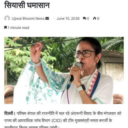
सियासी घमासान
Ujjwal Bhoomi News
S
June 10, 2026
0
6
e
1 minute read
n
d
a
n
e
m
a
i
l
दिल्ली।
पश्चिम बंगाल की राजनीति में चल रहे अंदरूनी विवाद के बीच मंगलवार को
राज्य की आपराधिक जांच विभाग (CID) की टीम मुख्यमंत्री ममता बनर्जी के
कालीघाट स्थित आवास परिसर पहुंची।