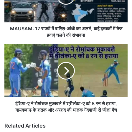
M
:
1
7
रा
MAUSAM: 17 राज्यों में बारिश-आंधी का अलर्ट, कई इलाकों में तेज
ज्यों
हवाएं चलने की संभावना
में
बा
इं
रि
डि
श
या
-
-
आं
ए
धी
ने
का
रो
अ
मां
ल
च
र्ट
क
इंडिया-ए ने रोमांचक मुकाबले में श्रीलंका-ए को 8 रन से हराया,
,
मु
गायकवाड के शतक और अरशद की घातक गेंदबाजी से जीता मैच
क
का
ई
ब
Related Articles
इ
ले