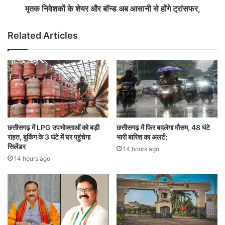
मा
य
मृतक निवेशकों के शेयर और बॉन्ड अब आसानी से होंगे ट्रांसफर,
र
र
ने
औ
Related Articles
वा
र
ले
बॉ
थे
न्ड
’
अ
ब
आ
सा
नी
से
छत्तीसगढ़ में LPG उपभोक्ताओं को बड़ी
छत्तीसगढ़ में फिर बदलेगा मौसम, 48 घंटे
हों
राहत, बुकिंग के 3 घंटे में घर पहुंचेगा
भारी बारिश का अलर्ट;
गे
सिलेंडर
14 hours ago
ट्रां
14 hours ago
स
फ
र
,