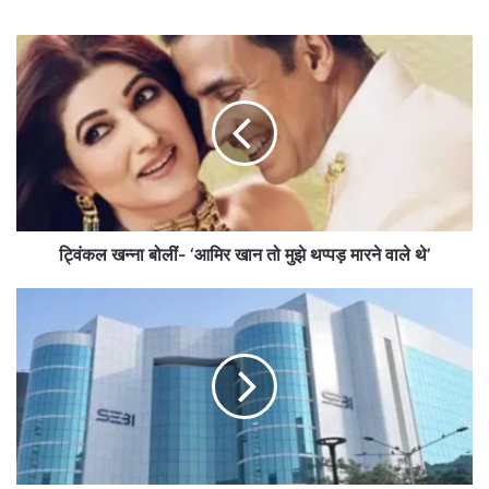
ट्विं
क
ल
ख
न्ना
बो
लीं
-
‘
आ
ट्विंकल खन्ना बोलीं- ‘आमिर खान तो मुझे थप्पड़ मारने वाले थे’
मि
र
मृ
खा
त
न
क
तो
नि
मु
वे
झे
श
थ
कों
प्प
के
ड़
शे