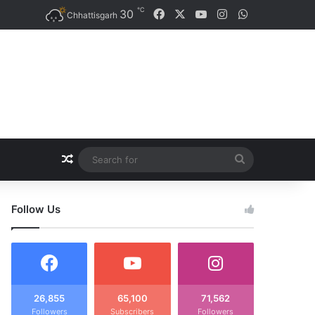
℃
30
Facebook
X
YouTube
Instagram
WhatsApp
Chhattisgarh
Random Article
Search
for
Follow Us
26,855
65,100
71,562
Followers
Subscribers
Followers