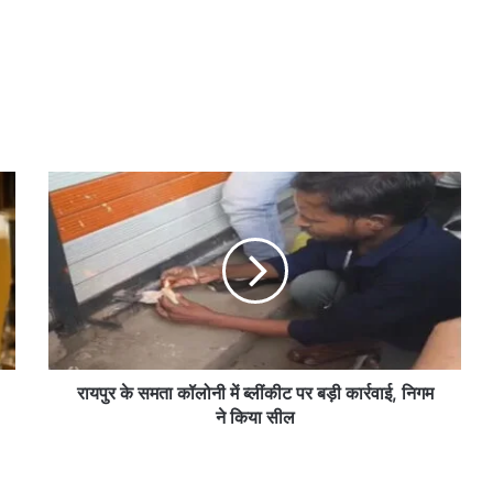
रा
य
पु
र
के
स
म
ता
कॉ
लो
रायपुर के समता कॉलोनी में ब्लींकीट पर बड़ी कार्रवाई, निगम
नी
ने किया सील
में
ब्लीं
की