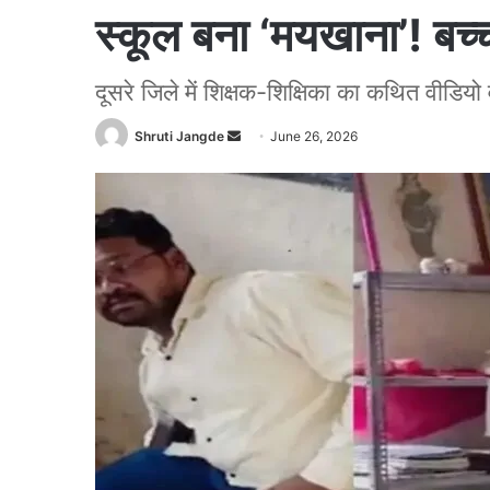
स्कूल बना ‘मयखाना’! बच्चो
दूसरे जिले में शिक्षक-शिक्षिका का कथित वीडियो
Shruti Jangde
S
June 26, 2026
e
n
d
a
n
e
m
a
i
l