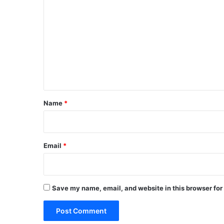
o
m
m
e
n
t
*
Name
*
Email
*
Save my name, email, and website in this browser for