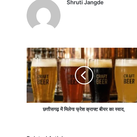
Shruti Jangde
छ
त्ती
स
ग
ढ़
में
मि
ले
गा
फ्रे
छत्तीसगढ़ में मिलेगा फ्रेश क्राफ्ट बीयर का स्वाद,
श
क्रा
फ्ट
बी