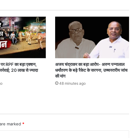
ट
प
र
ब
ड़ी
का
र्र
वा
ई
,
शन पर RPF का बड़ा एक्शन,
अजय चंद्राकर का बड़ा आरोप- अरुण पन्नालाल
नि
र्रवाई; 20 लाख से ज्यादा
धर्मांतरण के बड़े रैकेट के सरगना, उच्चस्तरीय जांच
ग
की मांग
म
go
48 minutes ago
ने
कि
या
सी
ल
 are marked
*