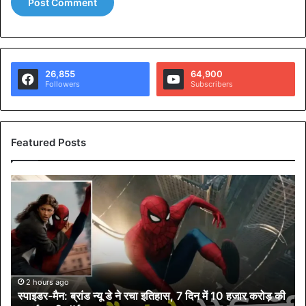
26,855
64,900
Followers
Subscribers
Featured Posts
स्पा
इ
ड
र
-
मै
न
:
2 hours ago
स्पाइडर-मैन: ब्रांड न्यू डे ने रचा इतिहास, 7 दिन में 10 हजार करोड़ की
ब्रां