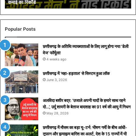
कमाई का रिकॉर्ड
ड
न्यू
डे
ने
र
Popular Posts
चा
इ
छत्तीसगढ़ के अतिथि व्याख्याताओं के लिए लागू होगा नया ‘डेली
ति
वेज’ फॉर्मूला!
हा
स
4 weeks ago
,
7
छत्तीसगढ़ में ‘महा-हड़ताल’ से सिस्टम हुआ लॉक
दि
June 3, 2026
न
में
1
अलविदा बशीर बद्र: ‘उजाले अपनी यादों के हमारे साथ रहने
0
दो…’, उर्दू शायरी के बेताज बादशाह का 91 वर्ष की आयु में निधन
ह
May 28, 2026
जा
र
छत्तीसगढ़ में मौसम का बड़ा यू-टर्न: भीषण गर्मी के बीच आंधी-
क
तूफान और झमाझम बारिश का अलर्ट, देश के 15 राज्यों में भी
रो