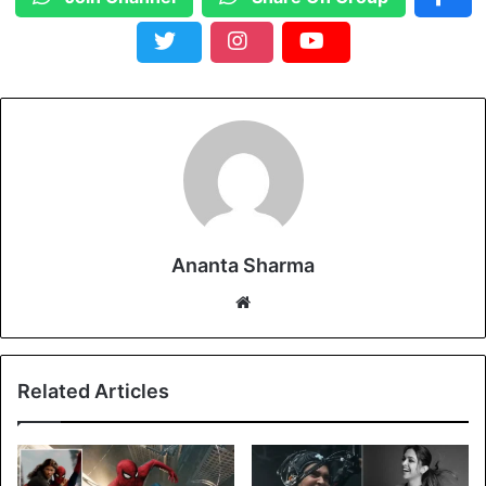
Ananta Sharma
We
bsi
te
Related Articles