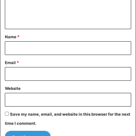
e
n
t
*
Name
*
Email
*
Website
Save my name, email, and website in this browser for the next
time I comment.