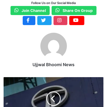
Follow Us on Our Social Media
Join Channel
Share On Group
Ujjwal Bhoomi News
T
r
e
n
t
S