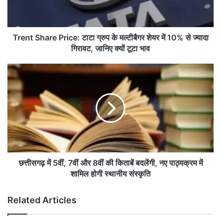
h
a
r
e
Trent Share Price: टाटा ग्रुप के मल्टीबैगर शेयर में 10% से ज्यादा
P
गिरावट, जानिए क्यों टूटा भाव
r
i
छ
c
त्ती
e
स
:
ग
टा
ढ़
टा
में
ग्रु
5
प
वीं
के
,
म
7
छत्तीसगढ़ में 5वीं, 7वीं और 8वीं की किताबें बदलेंगी, नए पाठ्यक्रम में
ल्टी
वीं
शामिल होगी स्थानीय संस्कृति
बै
औ
ग
र
Related Articles
र
8
शे
वीं