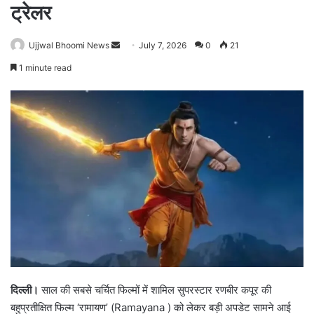
ट्रेलर
Ujjwal Bhoomi News
S
July 7, 2026
0
21
e
1 minute read
n
d
a
n
e
m
a
i
l
दिल्ली।
साल की सबसे चर्चित फिल्मों में शामिल सुपरस्टार रणबीर कपूर की
बहुप्रतीक्षित फिल्म ‘रामायण’ (Ramayana ) को लेकर बड़ी अपडेट सामने आई