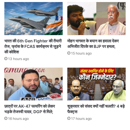
य
की
र
कि
में
ता
1
बें
0
ब
%
द
से
लें
भारत की 6th Gen Fighter की तैयारी
मोहन भागवत के बयान का हवाला देकर
ज्या
गी
तेज, फ्रांस के FCAS कार्यक्रम से जुड़ने
अभिजीत दिपके का BJP पर हमला,
दा
,
की कोशिश
15 hours ago
गि
न
13 hours ago
रा
ए
व
पा
ट
ठ्य
,
क्र
जा
म
नि
में
ए
शा
क्यों
मि
छात्रों पर AK-47 फायरिंग को लेकर
शुक्रवार को संसद क्यों नहीं चलती? 4 बड़े
टू
भड़के तेजस्वी यादव, DGP से मिले;
फैक्ट्स
ल
टा
हो
16 hours ago
17 hours ago
भा
गी
व
स्था