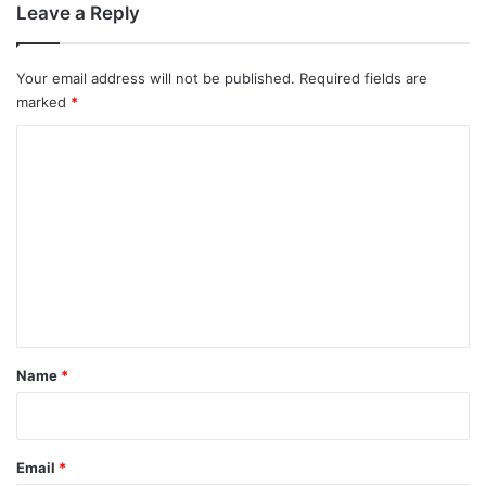
Leave a Reply
नी
य
सं
Your email address will not be published.
Required fields are
स्कृ
marked
*
ति
C
o
m
m
e
n
t
*
Name
*
Email
*