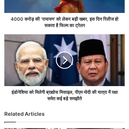
ड़
की
‘
रा
4000 करोड़ की ‘रामायण’ को लेकर बड़ी खबर, इस दिन रिलीज हो
मा
सकता है फिल्म का ट्रेलर
य
ण
इं
’
डो
को
ने
ले
शि
क
या
र
को
ब
मि
ड़ी
ले
ख
गी
ब
ब्र
इंडोनेशिया को मिलेगी ब्रह्मोस मिसाइल, पीएम मोदी की यात्रा में रक्षा
र
ह्मो
समेत कई बड़े समझौते
,
स
इ
मि
Related Articles
स
सा
दि
इ
न
ल