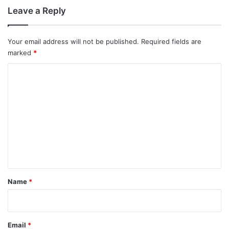
झौ
Leave a Reply
ते
Your email address will not be published.
Required fields are
marked
*
C
o
m
m
e
n
t
*
Name
*
Email
*