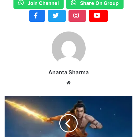
Join Channel
Share On Group
Ananta Sharma
We
bsi
te
4
0
0
0
क
रो