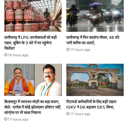
रि
,
ली
पी
ज
ए
हो
म
स
मो
क
दी
छत्तीसगढ़ में LPG उपभोक्ताओं को बड़ी
छत्तीसगढ़ में फिर बदलेगा मौसम, 48 घंटे
ता
की
राहत, बुकिंग के 3 घंटे में घर पहुंचेगा
भारी बारिश का अलर्ट;
है
या
सिलेंडर
17 hours ago
फि
त्रा
16 hours ago
ल्म
में
का
र
ट्रे
क्षा
ल
स
र
मे
त
क
ई
बिलासपुर में स्वास्थ्य मंत्री का बड़ा बयान,
रिटायर्ड कर्मचारियों के लिए बड़ी राहत!
बोले- प्रदेश में कोई झोलाछाप डॉक्टर नहीं;
IGKV ने DA बढ़ाकर 58% किया,
ब
कांग्रेस पर भी साधा निशाना
ड़े
17 hours ago
स
17 hours ago
म