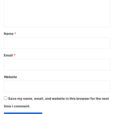
m
e
n
t
*
Name
*
Email
*
Website
Save my name, email, and website in this browser for the next
time I comment.