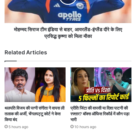
वा
रा
ई
ज
,
टी
फे
म
मा
इं
मोहम्मद सिराज टीम इंडिया से बाहर, आयरलैंड-इंग्लैंड दौरे के लिए
मा
डि
प्रसिद्ध कृष्णा को मिला मौका
म
या
ले
से
Related Articles
में
बा
सं
ह
स्था
र
प
,
कों
आ
आ
य
दि
र
त
लैं
पा
ड
थलपति विजय की पत्नी संगीता ने वापस ली
प्रीति जिंटा की वापसी या दिशा पाटनी की
लि
-
तलाक की अर्जी, चेंगलपट्टू कोर्ट ने केस
रफ्तार? बॉक्स ऑफिस रिकॉर्ड में कौन पड़ा
चा
इं
किया बंद
भारी
औ
ग्लैं
5 hours ago
10 hours ago
र
ड