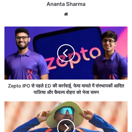
Ananta Sharma
We
bsi
te
Z
e
p
t
o
I
P
O
से
प
Zepto IPO से पहले ED की कार्रवाई, फेमा मामले में संस्थापकों आदित
ह
पालिचा और कैवल्य वोहरा को भेजा समन
ले
E
मो
D
ह
की
म्म
का
द
र्र
सि