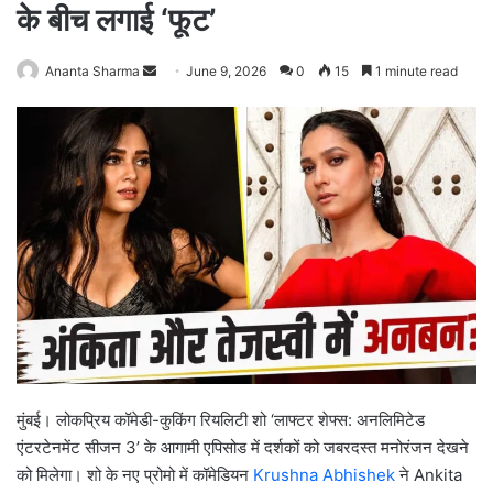
के बीच लगाई ‘फूट’
Ananta Sharma
S
June 9, 2026
0
15
1 minute read
e
n
d
a
n
e
m
a
i
l
मुंबई। लोकप्रिय कॉमेडी-कुकिंग रियलिटी शो ‘लाफ्टर शेफ्स: अनलिमिटेड
एंटरटेनमेंट सीजन 3’ के आगामी एपिसोड में दर्शकों को जबरदस्त मनोरंजन देखने
को मिलेगा। शो के नए प्रोमो में कॉमेडियन
Krushna Abhishek
ने Ankita