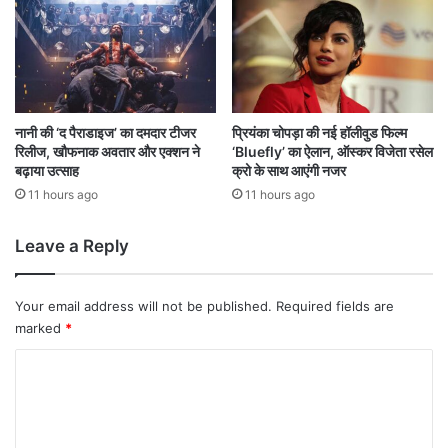
कै
दौ
व
रे
ल्य
के
वो
लि
ह
ए
रा
प्र
को
सि
नानी की ‘द पैराडाइज’ का दमदार टीजर
प्रियंका चोपड़ा की नई हॉलीवुड फिल्म
भे
रिलीज, खौफनाक अवतार और एक्शन ने
‘Bluefly’ का ऐलान, ऑस्कर विजेता रसेल
द्ध
बढ़ाया उत्साह
क्रो के साथ आएंगी नजर
जा
कृ
स
ष्णा
11 hours ago
11 hours ago
म
को
न
मि
Leave a Reply
ला
मौ
का
Your email address will not be published.
Required fields are
marked
*
C
o
m