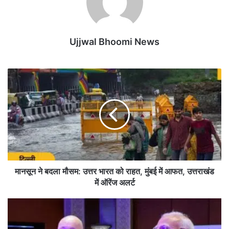
Ujjwal Bhoomi News
मा
न
सू
न
ने
ब
द
ला
मौ
स
मानसून ने बदला मौसम: उत्तर भारत को राहत, मुंबई में आफत, उत्तराखंड
म
में ऑरेंज अलर्ट
:
उ
पी
त्त
ए
र
म