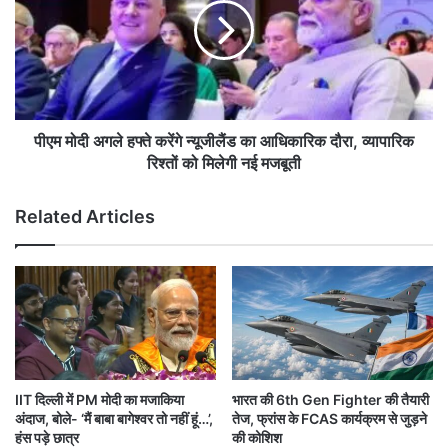
भा
मो
र
दी
त
अ
को
ग
रा
ले
ह
ह
त
फ्ते
पीएम मोदी अगले हफ्ते करेंगे न्यूजीलैंड का आधिकारिक दौरा, व्यापारिक
,
क
रिश्तों को मिलेगी नई मजबूती
मुं
रें
ब
गे
Related Articles
ई
न्यू
में
जी
आ
लैं
फ
ड
त
का
,
आ
उ
धि
त्त
का
रा
रि
IIT दिल्ली में PM मोदी का मजाकिया
भारत की 6th Gen Fighter की तैयारी
खं
क
अंदाज, बोले- ‘मैं बाबा बागेश्वर तो नहीं हूं…’,
तेज, फ्रांस के FCAS कार्यक्रम से जुड़ने
ड
दौ
हंस पड़े छात्र
की कोशिश