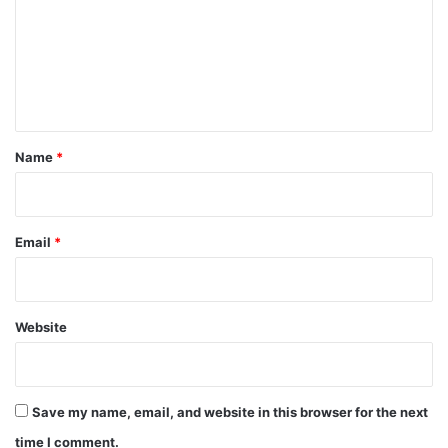
m
m
e
n
t
*
Name
*
Email
*
Website
Save my name, email, and website in this browser for the next
time I comment.