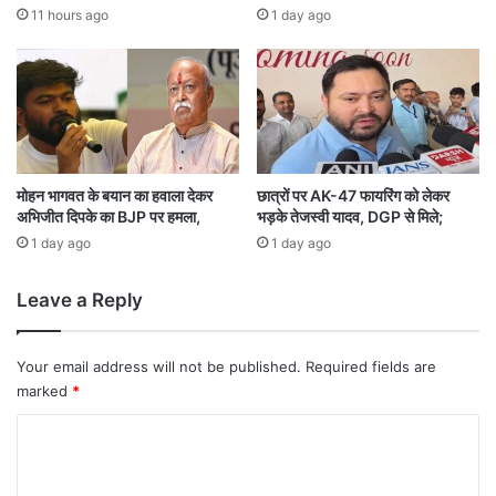
में
रा
11 hours ago
1 day ago
ऑ
,
रें
व्या
ज
पा
अ
रि
ल
क
र्ट
रि
श्तों
को
मोहन भागवत के बयान का हवाला देकर
छात्रों पर AK-47 फायरिंग को लेकर
अभिजीत दिपके का BJP पर हमला,
भड़के तेजस्वी यादव, DGP से मिले;
मि
ले
1 day ago
1 day ago
गी
न
Leave a Reply
ई
म
ज
Your email address will not be published.
Required fields are
बू
marked
*
ती
C
o