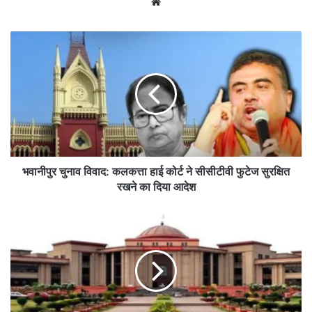
We
bsi
te
भ
वा
नी
पु
र
चु
ना
व
वि
वा
भवानीपुर चुनाव विवाद: कलकत्ता हाई कोर्ट ने सीसीटीवी फुटेज सुरक्षित
द
रखने का दिया आदेश
:
क
छ
ल
त्ती
क
स
त्ता
ग
हा
ढ़
ई
व
को
क्फ