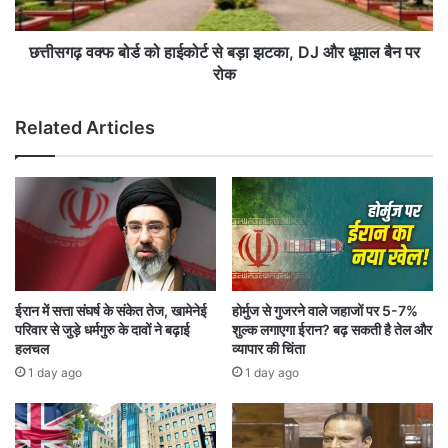
र्ट
बो
ने
र्ड
सी
को
छत्तीसगढ़ वक्फ बोर्ड को हाईकोर्ट से बड़ा झटका, DJ और धूमाल बैन पर
सी
हा
रोक
टी
ई
वी
को
Related Articles
फु
र्ट
टे
से
ज
ब
सु
ड़ा
र
झ
क्षि
ट
त
का
र
,
ख
D
ईरान में सत्ता संघर्ष के संकेत तेज, खामेनेई
होर्मुज से गुजरने वाले जहाजों पर 5-7%
ने
J
परिवार से जुड़े धर्मगुरु के दावों ने बढ़ाई
शुल्क लगाएगा ईरान? बढ़ सकती है तेल और
का
औ
हलचल
व्यापार की चिंता
दि
र
1 day ago
1 day ago
या
धू
आ
मा
दे
ल
श