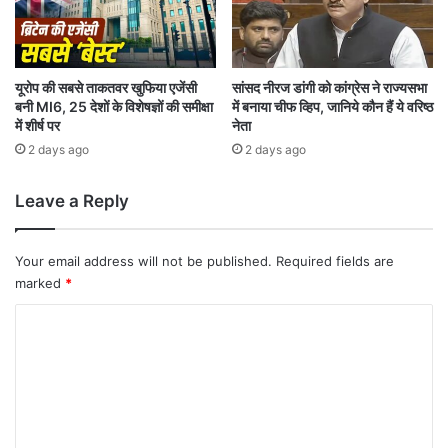
बै
न
प
र
रो
यूरोप की सबसे ताकतवर खुफिया एजेंसी
सांसद नीरज डांगी को कांग्रेस ने राज्यसभा
बनी MI6, 25 देशों के विशेषज्ञों की समीक्षा
में बनाया चीफ व्हिप, जानिये कौन हैं ये वरिष्ठ
क
में शीर्ष पर
नेता
2 days ago
2 days ago
Leave a Reply
Your email address will not be published.
Required fields are
marked
*
C
o
m
m
e