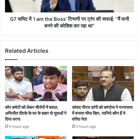
लोगों
टिप्पणी
के
पर
खिलाफ
ट्रंप
G7 समिट में ‘I am the Boss’ टिप्पणी पर ट्रंप की सफाई: “मैं फनी
थाने
की
बनने की कोशिश कर रहा था”
में
सफाई:
शिकायत
“मैं
फनी
Related Articles
बनने
की
कोशिश
कर
रहा
था”
कोर कमेटी को लेकर सीजेपी में बवाल,
सांसद नीरज डांगी को कांग्रेस ने राज्यसभा
अभिजीत दीपके के घर के बाहर दो युवाओं ने
में बनाया चीफ व्हिप, जानिये कौन हैं ये
दिया धरना
वरिष्ठ नेता
5 hours ago
5 hours ago