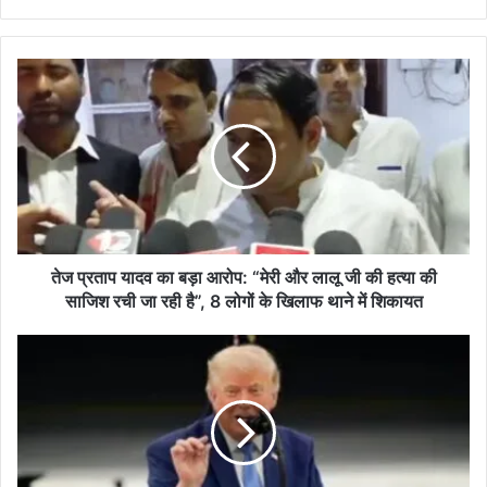
तेज
प्रताप
यादव
का
बड़ा
आरोप:
“मेरी
और
लालू
जी
तेज प्रताप यादव का बड़ा आरोप: “मेरी और लालू जी की हत्या की
की
साजिश रची जा रही है”, 8 लोगों के खिलाफ थाने में शिकायत
हत्या
की
G7
साजिश
समिट
रची
में
जा
‘I
रही
am
है”,
the
8
Boss’