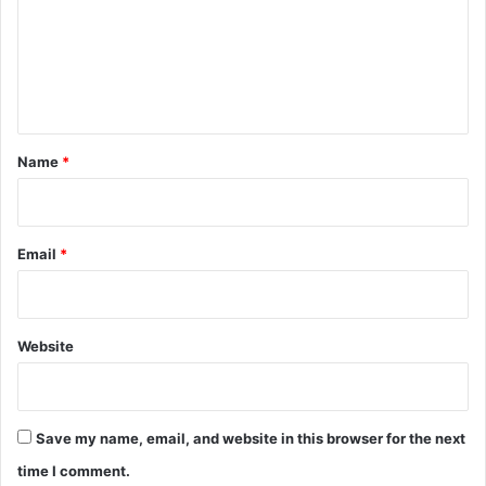
m
e
n
t
*
Name
*
Email
*
Website
Save my name, email, and website in this browser for the next
time I comment.