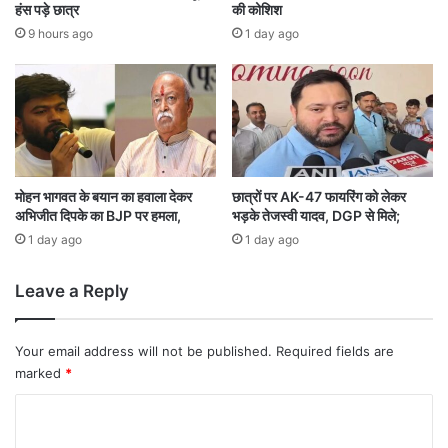
ख्य
हंस पड़े छात्र
की कोशिश
मं
9 hours ago
1 day ago
त्री
अ
रु
ण
सा
व
ने
ने
मोहन भागवत के बयान का हवाला देकर
छात्रों पर AK-47 फायरिंग को लेकर
अभिजीत दिपके का BJP पर हमला,
भड़के तेजस्वी यादव, DGP से मिले;
ह
रू
1 day ago
1 day ago
न
ग
Leave a Reply
र
प
हुं
Your email address will not be published.
Required fields are
च
marked
*
क
र
C
लि
o
या