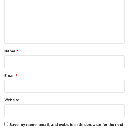
जा
m
य
m
जा
e
n
t
*
Name
*
Email
*
Website
Save my name, email, and website in this browser for the next