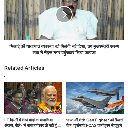
र
ई
इ
की
ज
या
रा
ता
य
या
ल
त
!
व्य
व
भिलाई की यातायात व्यवस्था को मिलेगी नई दिशा, उप मुख्यमंत्री अरुण
स्था
साव ने नेहरू नगर पहुंचकर लिया जायजा
को
मि
Related Articles
ले
गी
न
ई
दि
शा
,
उ
प
IIT दिल्ली में PM मोदी का मजाकिया
भारत की 6th Gen Fighter की तैयारी
मु
अंदाज, बोले- ‘मैं बाबा बागेश्वर तो नहीं हूं…’,
तेज, फ्रांस के FCAS कार्यक्रम से जुड़ने