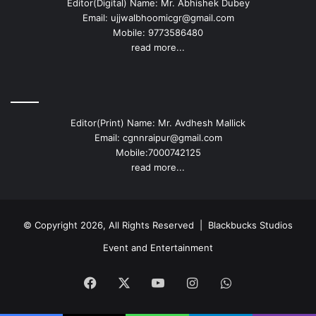
Editor(Digital) Name: Mr. Abhishek Dubey
Email: ujjwalbhoomicgr@gmail.com
Mobile: 9773586480
read more...
Editor(Print) Name: Mr. Avdhesh Mallick
Email: cgnnraipur@gmail.com
Mobile:7000742125
read more...
© Copyright 2026, All Rights Reserved |
Blackbucks Studios
Event and Entertainment
Facebook
X
YouTube
Instagram
WhatsApp