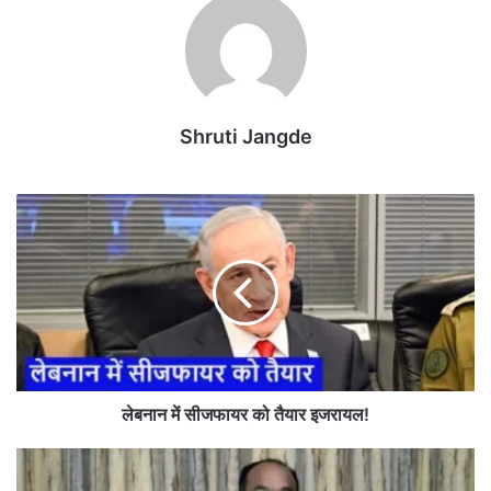
Shruti Jangde
ले
ब
ना
न
में
सी
ज
फा
य
र
लेबनान में सीजफायर को तैयार इजरायल!
को
तै
भि
या
ला