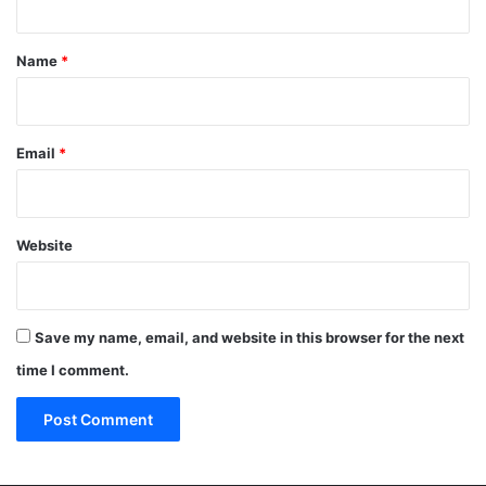
t
*
Name
*
Email
*
Website
Save my name, email, and website in this browser for the next
time I comment.