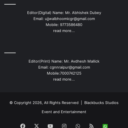
Editor(Digital) Name: Mr. Abhishek Dubey
Email: ujjwalbhoomicgr@gmail.com
Mobile: 9773586480
read more...
Editor(Print) Name: Mr. Avdhesh Mallick
Email: cgnnraipur@gmail.com
Mobile:7000742125
read more...
© Copyright 2026, All Rights Reserved |
Blackbucks Studios
Event and Entertainment
Facebook
X
YouTube
Instagram
WhatsApp
RSS
Whats