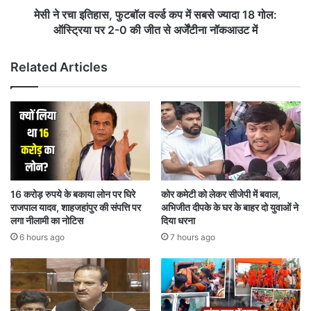
ज्यादा
मेसी ने रचा इतिहास, फुटबॉल वर्ल्ड कप में सबसे ज्यादा 18 गोल:
18
ऑस्ट्रिया पर 2-0 की जीत से अर्जेंटीना नॉकआउट में
गोल:
ऑस्ट्रिया
Related Articles
पर
2-
0
की
जीत
से
अर्जेंटीना
नॉकआउट
में
16 करोड़ रुपये के बकाया लोन पर घिरे
कोर कमेटी को लेकर सीजेपी में बवाल,
राजपाल यादव, शाहजहांपुर की संपत्ति पर
अभिजीत दीपके के घर के बाहर दो युवाओं ने
लगा नीलामी का नोटिस
दिया धरना
6 hours ago
7 hours ago