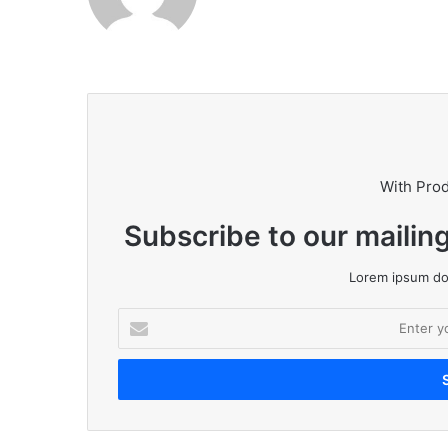
With Pro
Subscribe to our mailing
Lorem ipsum dol
Enter
your
Email
address