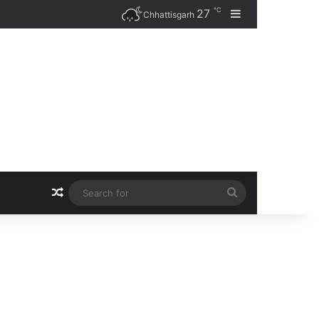
℃
27
Sidebar
Chhattisgarh
Random Article
Search
for