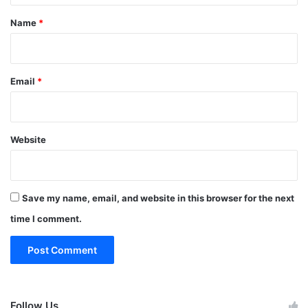
*
Name
*
Email
*
Website
Save my name, email, and website in this browser for the next
time I comment.
Follow Us