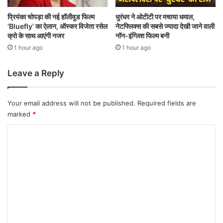
हो
ने
प्रियंका चोपड़ा की नई हॉलीवुड फिल्म
धुरंधर ने ओटीटी पर मचाया धमाल,
‘Bluefly’ का ऐलान, ऑस्कर विजेता रसेल
नेटफ्लिक्स की सबसे ज्यादा देखी जाने वाली
जा
क्रो के साथ आएंगी नजर
नॉन-इंग्लिश फिल्म बनी
र
हा
1 hour ago
1 hour ago
है
ब
Leave a Reply
ड़ा
उ
ल
Your email address will not be published.
Required fields are
ट
marked
*
फे
र
C
?
o
m
m
e
n
t