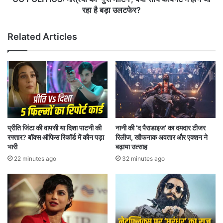
मा
:
रहा है बड़ा उलटफेर?
न
मं
कों
त्रि
Related Articles
में
यों
है
की
घ
'
टि
गु
या
प्त
मी
टिं
ग
'
प्रीति जिंटा की वापसी या दिशा पाटनी की
नानी की ‘द पैराडाइज’ का दमदार टीजर
;
रफ्तार? बॉक्स ऑफिस रिकॉर्ड में कौन पड़ा
रिलीज, खौफनाक अवतार और एक्शन ने
क्या
भारी
बढ़ाया उत्साह
सा
22 minutes ago
32 minutes ago
य
कै
बि
ने
ट
में