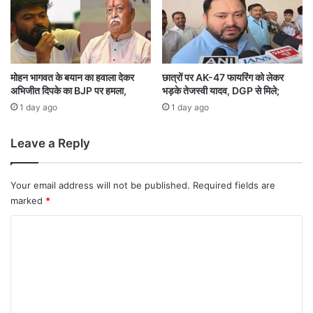
,
गु
ण
व
त्ता
औ
मोहन भागवत के बयान का हवाला देकर
छात्रों पर AK-47 फायरिंग को लेकर
अभिजीत दिपके का BJP पर हमला,
भड़के तेजस्वी यादव, DGP से मिले;
र
स
1 day ago
1 day ago
म
य
Leave a Reply
सी
मा
प
Your email address will not be published.
Required fields are
र
marked
*
दि
ए
C
स
o
ख्त
नि
m
र्दे
m
श
e