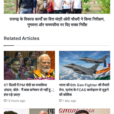
चे
का
ता
स
व
का
नी
र्यों
रायगढ़ के विकास कार्यों का वित्त मंत्री ओपी चौधरी ने किया निरीक्षण,
,
का
गुणवत्ता और समयसीमा पर दिए सख्त निर्देश
ब
वि
न
त्त
Related Articles
जा
मं
एं
त्री
गे
ओ
न
पी
क्स
चौ
ली
ध
री
ने
कि
IIT दिल्ली में PM मोदी का मजाकिया
भारत की 6th Gen Fighter की तैयारी
या
अंदाज, बोले- ‘मैं बाबा बागेश्वर तो नहीं हूं…’,
तेज, फ्रांस के FCAS कार्यक्रम से जुड़ने
नि
हंस पड़े छात्र
की कोशिश
री
12 hours ago
1 day ago
क्ष
ण