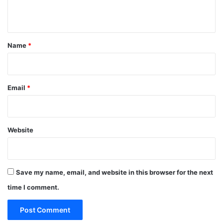
n
t
*
Name
*
Email
*
Website
Save my name, email, and website in this browser for the next
time I comment.