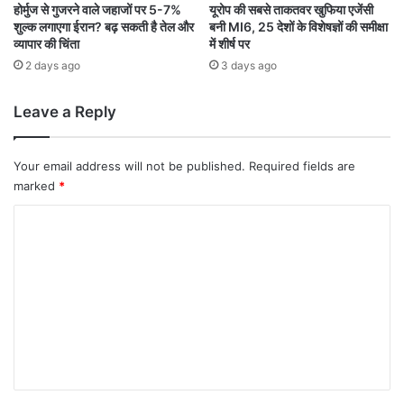
ल
होर्मुज से गुजरने वाले जहाजों पर 5-7%
यूरोप की सबसे ताकतवर खुफिया एजेंसी
शुल्क लगाएगा ईरान? बढ़ सकती है तेल और
बनी MI6, 25 देशों के विशेषज्ञों की समीक्षा
हा
व्यापार की चिंता
में शीर्ष पर
ल
न
2 days ago
3 days ago
हीं
हो
Leave a Reply
गी
ज
ल्द
Your email address will not be published.
Required fields are
बा
marked
*
जी
C
o
m
m
e
n
t