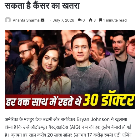
सकता है कैंसर का खतरा
Ananta Sharma
S
July 7, 2026
0
8
1 minute read
e
n
d
a
n
e
m
a
i
l
अमेरिका के मशहूर टेक उद्यमी और बायोहैकर Bryan Johnson ने खुलासा
किया है कि उन्हें ऑटोइम्यून गैस्ट्राइटिस (AIG) नाम की एक दुर्लभ बीमारी हो गई
है। ब्रायन हर साल करीब 20 लाख डॉलर (लगभग 17 करोड़ रुपये) एंटी-एजिंग