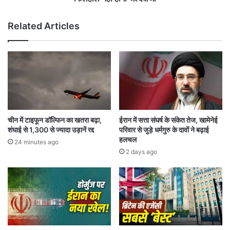
स
र
ख्त
का
Related Articles
,
र
A
स
S
त
I
र्क
से
,
मां
ज्या
गा
दा
ज
ए
वा
थे
चीन में टाइफून डॉल्फिन का खतरा बढ़ा,
ईरान में सत्ता संघर्ष के संकेत तेज, खामेनेई
ब
नॉ
शंघाई से 1,300 से ज्यादा उड़ानें रद्द
परिवार से जुड़े धर्मगुरु के दावों ने बढ़ाई
ल
हलचल
24 minutes ago
वा
2 days ago
ले
पे
ट्रो
ल
प
र
फि