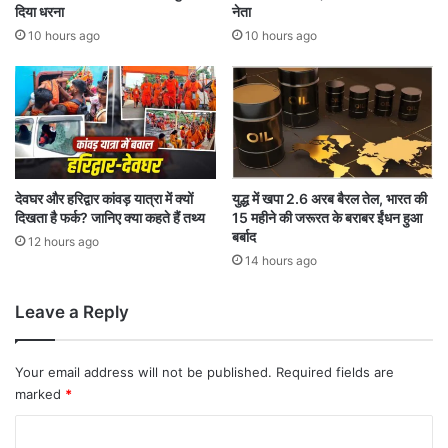
स्ट
न
दिया धरना
नेता
र
हीं
10 hours ago
10 hours ago
की
:
दी
प
क
बै
ज
देवघर और हरिद्वार कांवड़ यात्रा में क्यों
युद्ध में खपा 2.6 अरब बैरल तेल, भारत की
दिखता है फर्क? जानिए क्या कहते हैं तथ्य
15 महीने की जरूरत के बराबर ईंधन हुआ
बर्बाद
12 hours ago
14 hours ago
Leave a Reply
Your email address will not be published.
Required fields are
marked
*
C