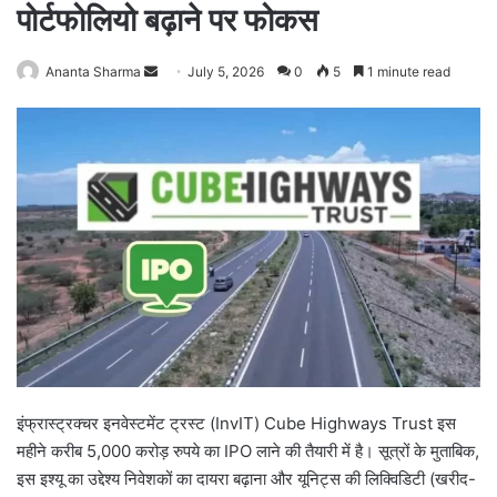
पोर्टफोलियो बढ़ाने पर फोकस
Ananta Sharma
S
July 5, 2026
0
5
1 minute read
e
n
d
a
n
e
m
a
i
l
इंफ्रास्ट्रक्चर इनवेस्टमेंट ट्रस्ट (InvIT) Cube Highways Trust इस
महीने करीब 5,000 करोड़ रुपये का IPO लाने की तैयारी में है। सूत्रों के मुताबिक,
इस इश्यू का उद्देश्य निवेशकों का दायरा बढ़ाना और यूनिट्स की लिक्विडिटी (खरीद-