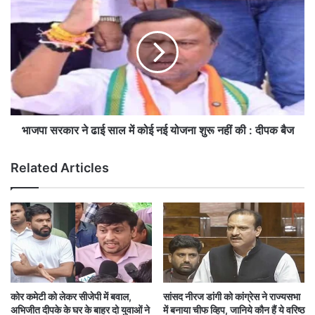
न
ज
अ
पा
मे
स
रि
र
का
का
औ
र
र
ने
ट्रं
ढा
प
ई
भाजपा सरकार ने ढाई साल में कोई नई योजना शुरू नहीं की : दीपक बैज
वि
सा
रो
ल
Related Articles
धी
में
ना
को
रे
ई
,
न
भी
ई
ड़
यो
में
ज
दि
ना
खे
शु
कोर कमेटी को लेकर सीजेपी में बवाल,
सांसद नीरज डांगी को कांग्रेस ने राज्यसभा
पो
रू
अभिजीत दीपके के घर के बाहर दो युवाओं ने
में बनाया चीफ व्हिप, जानिये कौन हैं ये वरिष्ठ