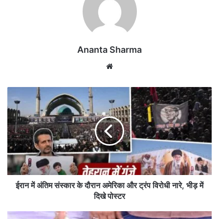
Ananta Sharma
We
bsi
te
ई
रा
न
में
अं
ति
म
सं
स्का
र
ईरान में अंतिम संस्कार के दौरान अमेरिका और ट्रंप विरोधी नारे, भीड़ में
के
दिखे पोस्टर
दौ
रा
भा