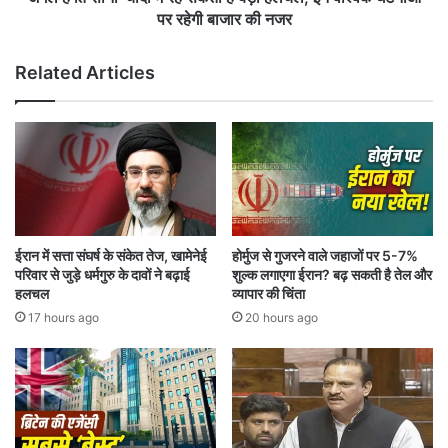
’
में
पर रहेगी बाजार की नजर
की
र
स
ह
Related Articles
रा
स
ह
क
ना
ती
,
है
दु
ब
र्ल
ड़ी
भ
ह
प
ल
क्षी
च
ईरान में सत्ता संघर्ष के संकेत तेज, खामेनेई
होर्मुज से गुजरने वाले जहाजों पर 5-7%
सं
ल
परिवार से जुड़े धर्मगुरु के दावों ने बढ़ाई
शुल्क लगाएगा ईरान? बढ़ सकती है तेल और
र
,
हलचल
व्यापार की चिंता
क्ष
इ
17 hours ago
20 hours ago
ण
न
की
वै
ब
श्वि
ता
क
ई
घ
प्रे
ट