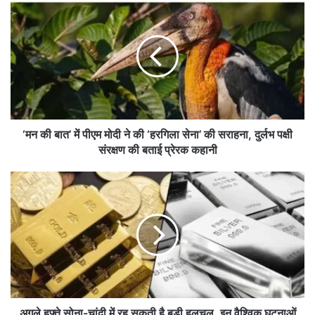
‘
म
न
की
बा
त
’
में
पी
ए
‘मन की बात’ में पीएम मोदी ने की ‘हरगिला सेना’ की सराहना, दुर्लभ पक्षी
म
संरक्षण की बताई प्रेरक कहानी
मो
दी
अ
ने
ग
की
ले
‘
ह
ह
फ्ते
र
सो
गि
ना
ला
-
से
चां
ना
दी
अगले हफ्ते सोना-चांदी में रह सकती है बड़ी हलचल, इन वैश्विक घटनाओं