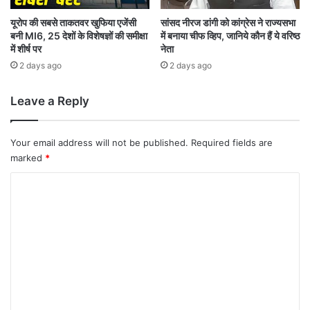
र
ना
क
ओं
यूरोप की सबसे ताकतवर खुफिया एजेंसी
सांसद नीरज डांगी को कांग्रेस ने राज्यसभा
क
बनी MI6, 25 देशों के विशेषज्ञों की समीक्षा
में बनाया चीफ व्हिप, जानिये कौन हैं ये वरिष्ठ
प
में शीर्ष पर
नेता
हा
र
नी
र
2 days ago
2 days ago
हे
गी
Leave a Reply
बा
जा
र
Your email address will not be published.
Required fields are
की
marked
*
न
ज
C
र
o
m
m
e
n
t