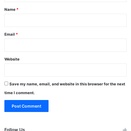
*
Name
*
Email
*
Website
Save my name, email, and website in this browser for the next
time I comment.
Follow Us