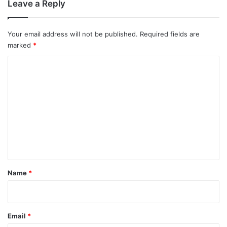
Leave a Reply
Your email address will not be published.
Required fields are
marked
*
C
o
m
m
e
n
t
*
Name
*
Email
*