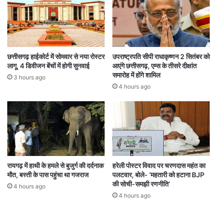
र
I
छ
में
ल
भा
का
र
वि
त
क्रां
ने
छत्तीसगढ़ हाईकोर्ट में सोमवार से नया रोस्टर
उपराष्ट्रपति सीपी राधाकृष्णन 2 सितंबर को
त
प्ले
लागू, 4 डिवीजन बेंचों में होगी सुनवाई
आएंगे छत्तीसगढ़, एम्स के तीसरे दीक्षांत
मै
इं
समारोह में होंगे शामिल
3 hours ago
सी
ग
4 hours ago
का
X
द
I
र्द
में
कि
ए
दो
ब
द
रायगढ़ में हाथी के हमले से बुजुर्ग की दर्दनाक
हरेली पोस्टर विवाद पर चरणदास महंत का
मौत, बस्ती के पास पहुंचा था गजराज
पलटवार, बोले- ‘महतारी को हटाना BJP
ला
की सोची-समझी रणनीति’
व
4 hours ago
4 hours ago