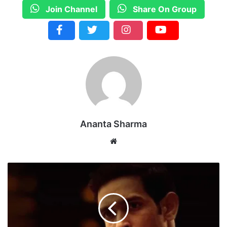
Join Channel
Share On Group
Ananta Sharma
We
bsi
te
‘
का
श
ब
ब
लू