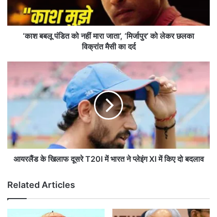
पं
डि
त
को
‘काश बबलू पंडित को नहीं मारा जाता’, ‘मिर्जापुर’ को लेकर छलका
न
विक्रांत मैसी का दर्द
हीं
मा
आ
रा
य
जा
र
ता
लैं
’
ड
,
के
‘
खि
मि
ला
र्जा
फ
पु
दू
आयरलैंड के खिलाफ दूसरे T20I में भारत ने प्लेइंग XI में किए दो बदलाव
र
स
’
रे
Related Articles
को
T
ले
2
क
0