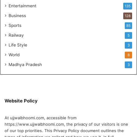
ले
Entertainment
135
नि
Business
128
य
म
Sports
85
की
Railway
5
च
र्चा
Life Style
3
World
8
Madhya Pradesh
3
Website Policy
At ujjwalbhoomi.com, accessible from
https://www.ujjwalbhoomi.com, the privacy of our visitors is one
of our top priorities. This Privacy Policy document outlines the