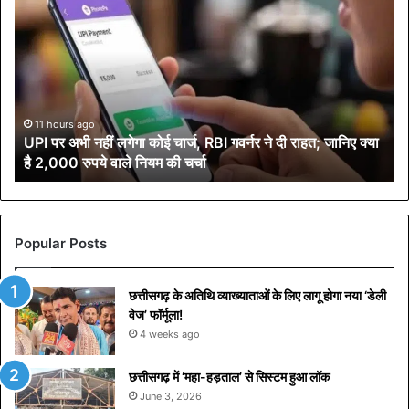
P
I
प
र
अ
भी
न
11 hours ago
UPI पर अभी नहीं लगेगा कोई चार्ज, RBI गवर्नर ने दी राहत; जानिए क्या
हीं
है 2,000 रुपये वाले नियम की चर्चा
ल
गे
गा
को
ई
Popular Posts
चा
र्ज
छत्तीसगढ़ के अतिथि व्याख्याताओं के लिए लागू होगा नया ‘डेली
,
वेज’ फॉर्मूला!
R
B
4 weeks ago
I
ग
छत्तीसगढ़ में ‘महा-हड़ताल’ से सिस्टम हुआ लॉक
व
June 3, 2026