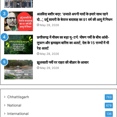
र्न
र
ने
अलविदा बशीर बद्र: ‘उजाले अपनी यादों के हमारे साथ रहने
दी
दो…’, उर्दू शायरी के बेताज बादशाह का 91 वर्ष की आयु में निधन
रा
May 28, 2026
ह
त
छत्तीसगढ़ में मौसम का बड़ा यू-टर्न: भीषण गर्मी के बीच आंधी-
;
तूफान और झमाझम बारिश का अलर्ट, देश के 15 राज्यों में भी
जा
रेड अलर्ट
नि
May 28, 2026
ए
क्या
झूलसाती गर्मी पर राहत की बौछार के आसार
है
May 29, 2026
2
,
0
0
0
Chhattisgarh
763
रु
प
National
679
ये
International
136
वा