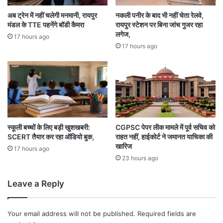
मि
ह
ल
अब ट्रेन में नहीं चलेगी मनमानी, रायपुर
नकली पनीर के बाद भी नहीं चेता रेलवे,
र
ने
मंडल के TTE पहनेंगे बॉडी कैमरा
रायपुर स्टेशन पर बिना जांच गुजर रहा
नि
प
लगेज,
17 hours ago
का
र
17 hours ago
ला
हो
;
गी
भा
का
री
र्र
पु
वा
लि
ई
स
:
ब
मं
स्कूली बच्चों के लिए बड़ी खुशखबरी:
CGPSC पेपर लीक मामले में पूर्व सचिव को
ल
SCERT तैयार कर रहा ऑडियो बुक,
राहत नहीं, हाईकोर्ट ने जमानत याचिका की
त्री
खारिज
तै
रा
17 hours ago
ना
म
23 hours ago
त
वि
चा
Leave a Reply
र
ने
ता
Your email address will not be published.
Required fields are
म