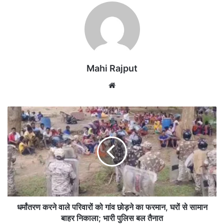
Mahi Rajput
We
bsi
te
ध
र्मां
त
र
ण
क
र
ने
वा
ले
धर्मांतरण करने वाले परिवारों को गांव छोड़ने का फरमान, घरों से सामान
प
बाहर निकाला; भारी पुलिस बल तैनात