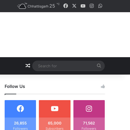
℃
25
Facebook
X
YouTube
Instagram
WhatsApp
Chhattisgarh
Random Article
Search
for
Follow Us
26,855
65,000
71,562
Followers
Subscribers
Followers