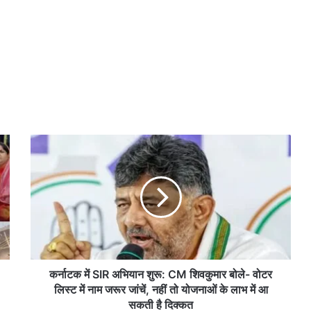
क
र्ना
ट
क
में
S
I
R
अ
भि
कर्नाटक में SIR अभियान शुरू: CM शिवकुमार बोले- वोटर
या
लिस्ट में नाम जरूर जांचें, नहीं तो योजनाओं के लाभ में आ
न
सकती है दिक्कत