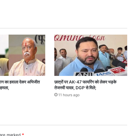
शु
रू
:
C
M
शि
व
कु
मा
र
बो
ले
-
यान का हवाला देकर अभिजीत
छात्रों पर AK-47 फायरिंग को लेकर भड़के
वो
 हमला,
तेजस्वी यादव, DGP से मिले;
ट
11 hours ago
र
लि
स्ट
में
ना
म
 are marked
*