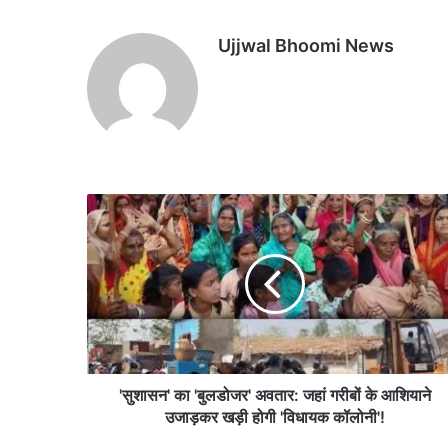
Ujjwal Bhoomi News
'
सु
शा
स
न
'
का
'
बु
ल
'सुशासन' का 'बुलडोजर' अवतार: जहां गरीबों के आशियाने
डो
उजाड़कर खड़ी होगी 'विधायक कॉलोनी'!
ज