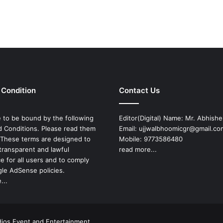
दि
क्क
त
 Condition
Contact Us
 to be bound by the following
Editor(Digital) Name: Mr. Abhish
 Conditions. Please read them
Email: ujjwalbhoomicgr@gmail.co
. These terms are designed to
Mobile: 9773586480
transparent and lawful
read more...
e for all users and to comply
le AdSense policies.
...
dios Event and Entertainment