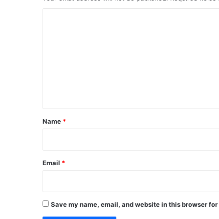
र
ख
C
ड़ी
o
हो
गी
m
'
m
वि
धा
e
य
n
क
कॉ
t
लो
*
Name
*
नी
'
!
Email
*
Save my name, email, and website in this browser for