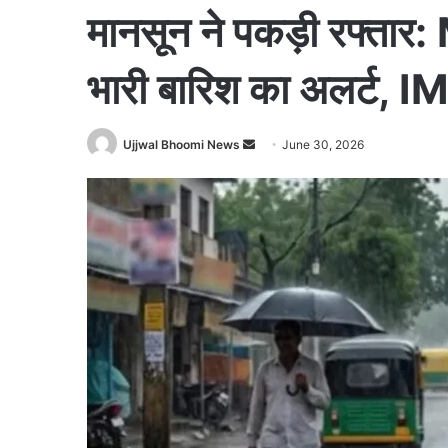
मानसून ने पकड़ी रफ्तार:
भारी बारिश का अलर्ट, IM
Ujjwal Bhoomi News
S
June 30, 2026
e
n
d
a
n
e
m
a
i
l