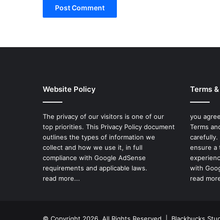
Website Policy
Terms &
The privacy of our visitors is one of our
you agree
top priorities. This Privacy Policy document
Terms and
outlines the types of information we
carefully
collect and how we use it, in full
ensure a 
compliance with Google AdSense
experienc
requirements and applicable laws.
with Goog
read more...
read more
© Copyright 2026, All Rights Reserved |
Blackbucks Stu