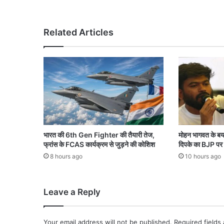
र
'
अ
Related Articles
व
ता
र
:
ज
हां
ग
री
बों
के
भारत की 6th Gen Fighter की तैयारी तेज,
मोहन भागवत के ब
आ
फ्रांस के FCAS कार्यक्रम से जुड़ने की कोशिश
दिपके का BJP पर
शि
8 hours ago
10 hours ago
या
ने
उ
Leave a Reply
जा
ड़
क
Your email address will not be published.
Required fields