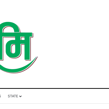
S
STATE