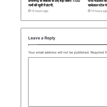
छत्तीसगढ़ के शिक्षकों के लिए बड़ी खबर! 1100
फर्जी मेडिकल बिल
नामों की सूची में छंटनी,
साधेलाल पटेल भे
15 hours ago
15 hours ag
Leave a Reply
Your email address will not be published.
Required f
C
o
m
m
e
n
t