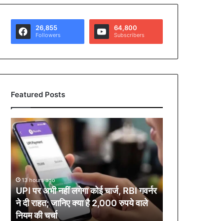
26,855
64,800
Followers
Subscribers
Featured Posts
U
P
I
प
र
अ
13 hours ago
भी
UPI पर अभी नहीं लगेगा कोई चार्ज, RBI गवर्नर
न
ने दी राहत; जानिए क्या है 2,000 रुपये वाले
हीं
नियम की चर्चा
ल