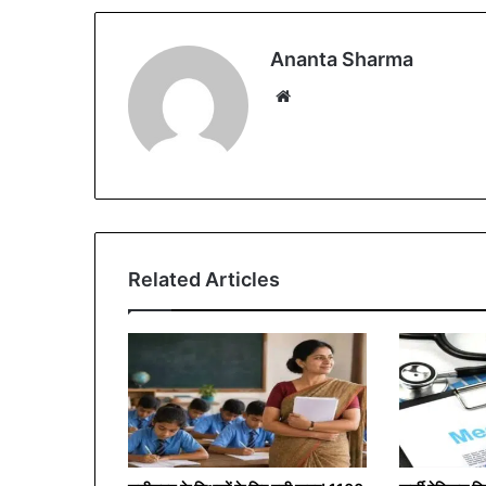
Ananta Sharma
We
bsi
te
Related Articles