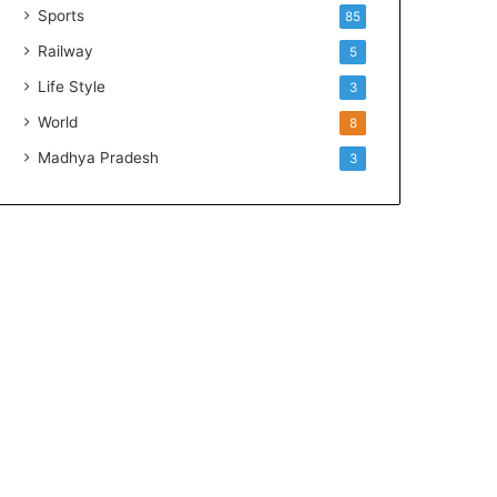
Sports
85
Railway
5
Life Style
3
World
8
Madhya Pradesh
3