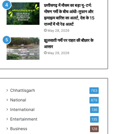
नि
छत्तीसगढ़ में मौसम का बड़ा यू-टर्न:
ए
भीषण गर्मी के बीच आंधी-तूफान और
क्या
झमाझम बारिश का अलर्ट, देश के 15
है
राज्यों में भी रेड अलर्ट
2
May 28, 2026
,
0
झूलसाती गर्मी पर राहत की बौछार के
0
आसार
0
May 29, 2026
रु
प
ये
वा
ले
नि
Chhattisgarh
763
य
National
679
म
की
International
136
च
Entertainment
135
र्चा
Business
128