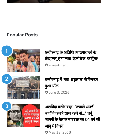
गे
गा
को
ई
चा
Popular Posts
र्ज
,
R
छत्तीसगढ़ के अतिथि व्याख्याताओं के
B
लिए लागू होगा नया ‘डेली वेज’ फॉर्मूला!
I
4 weeks ago
ग
व
छत्तीसगढ़ में ‘महा-हड़ताल’ से सिस्टम
र्न
हुआ लॉक
र
June 3, 2026
ने
दी
रा
अलविदा बशीर बद्र: ‘उजाले अपनी
ह
यादों के हमारे साथ रहने दो…’, उर्दू
त
शायरी के बेताज बादशाह का 91 वर्ष की
;
आयु में निधन
जा
May 28, 2026