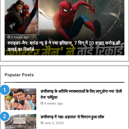
इ
ड
र
-
मै
न
:
2 hours ago
स्पाइडर-मैन: ब्रांड न्यू डे ने रचा इतिहास, 7 दिन में 10 हजार करोड़ की
ब्रां
कमाई का रिकॉर्ड
ड
न्यू
डे
ने
र
Popular Posts
चा
इ
छत्तीसगढ़ के अतिथि व्याख्याताओं के लिए लागू होगा नया ‘डेली
ति
वेज’ फॉर्मूला!
हा
स
4 weeks ago
,
7
छत्तीसगढ़ में ‘महा-हड़ताल’ से सिस्टम हुआ लॉक
दि
June 3, 2026
न