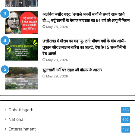
में
1
अलविदा बशीर बद्र: ‘उजाले अपनी यादों के हमारे साथ रहने
0
दो…’, उर्दू शायरी के बेताज बादशाह का 91 वर्ष की आयु में निधन
ह
May 28, 2026
जा
र
छत्तीसगढ़ में मौसम का बड़ा यू-टर्न: भीषण गर्मी के बीच आंधी-
क
तूफान और झमाझम बारिश का अलर्ट, देश के 15 राज्यों में भी
रो
रेड अलर्ट
ड़
May 28, 2026
की
क
झूलसाती गर्मी पर राहत की बौछार के आसार
मा
May 29, 2026
ई
का
रि
कॉ
र्ड
Chhattisgarh
768
National
692
Entertainment
138