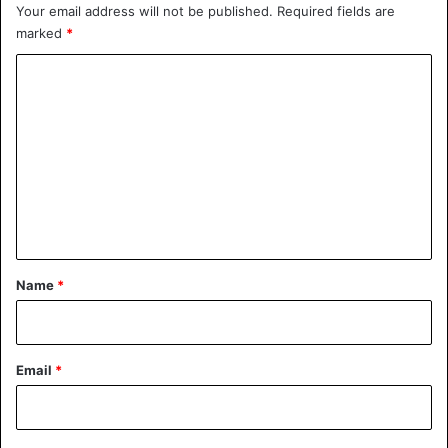
Your email address will not be published.
Required fields are
marked
*
C
o
m
m
e
n
t
*
Name
*
Email
*