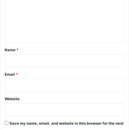
m
m
e
n
t
*
Name
*
Email
*
Website
Save my name, email, and website in this browser for the next