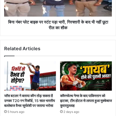
पड़ा
भारी,
गिरफ्तारी
के
बिना नंबर प्लेट बाइक पर स्टंट पड़ा भारी, गिरफ्तारी के बाद भी नहीं छूटा
बाद
रील का शौक
भी
नहीं
छूटा
Related Articles
रील
का
शौक
जॉस बटलर ने बताया कौन तोड़ सकता है
कॉमनवेल्थ गेम्स के बाद पाकिस्तान को
उनका T20 रन रिकॉर्ड, 15 साल भारतीय
झटका, टीम होटल से लापता हुआ मुक्केबाज
बल्लेबाज वैभव सूर्यवंशी पर जताया भरोसा
कुदरतुल्लाह
5 hours ago
2 days ago