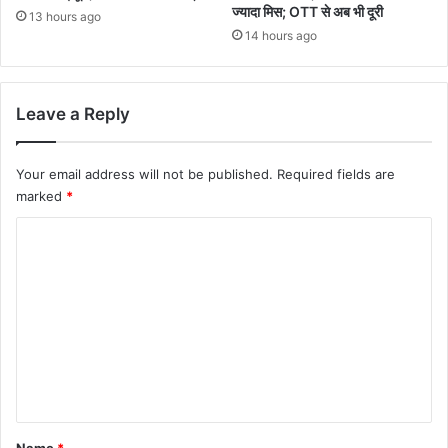
ज्यादा मिस; OTT से अब भी दूरी
13 hours ago
14 hours ago
Leave a Reply
Your email address will not be published.
Required fields are
marked
*
C
o
m
m
e
n
t
*
Name
*