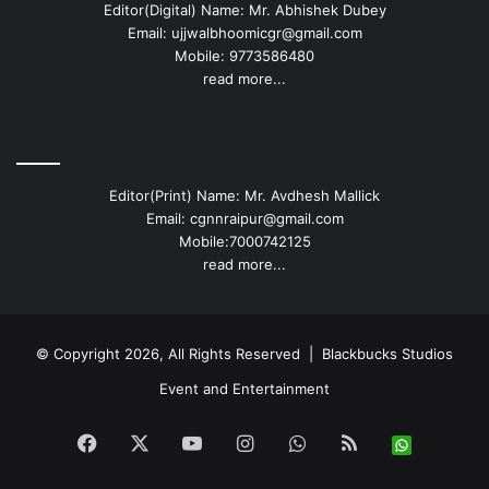
Editor(Digital) Name: Mr. Abhishek Dubey
Email: ujjwalbhoomicgr@gmail.com
Mobile: 9773586480
read more...
Editor(Print) Name: Mr. Avdhesh Mallick
Email: cgnnraipur@gmail.com
Mobile:7000742125
read more...
© Copyright 2026, All Rights Reserved |
Blackbucks Studios
Event and Entertainment
Facebook
X
YouTube
Instagram
WhatsApp
RSS
Whats