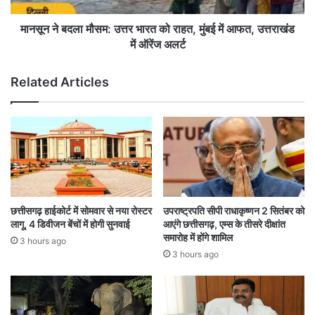
की
मौ
8
स
मानसून ने बदला मौसम: उत्तर भारत को राहत, मुंबई में आफत, उत्तराखंड
फि
म
में ऑरेंज अलर्ट
ल्में
:
,
उ
Related Articles
सि
त्त
र्फ
र
2
भा
ब
र
नीं
त
सु
को
प
रा
र
ह
हि
त
छत्तीसगढ़ हाईकोर्ट में सोमवार से नया रोस्टर
उपराष्ट्रपति सीपी राधाकृष्णन 2 सितंबर को
ट
,
लागू, 4 डिवीजन बेंचों में होगी सुनवाई
आएंगे छत्तीसगढ़, एम्स के तीसरे दीक्षांत
,
मुं
समारोह में होंगे शामिल
3 hours ago
4
ब
3 hours ago
हु
ई
ई
में
फ्लॉ
आ
प
फ