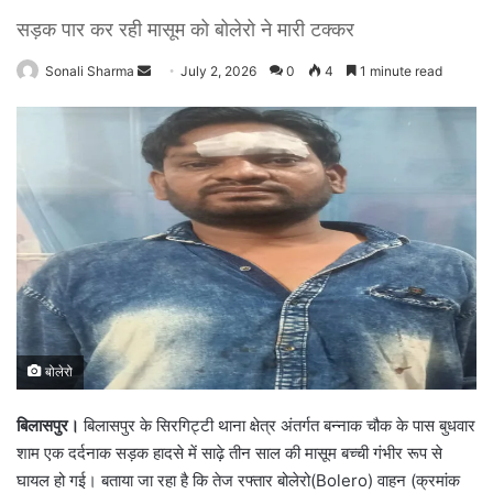
सड़क पार कर रही मासूम को बोलेरो ने मारी टक्कर
Sonali Sharma
S
July 2, 2026
0
4
1 minute read
e
n
d
a
n
e
m
a
i
l
बोलेरो
बिलासपुर।
बिलासपुर के सिरगिट्टी थाना क्षेत्र अंतर्गत बन्नाक चौक के पास बुधवार
शाम एक दर्दनाक सड़क हादसे में साढ़े तीन साल की मासूम बच्ची गंभीर रूप से
घायल हो गई। बताया जा रहा है कि तेज रफ्तार बोलेरो(Bolero) वाहन (क्रमांक