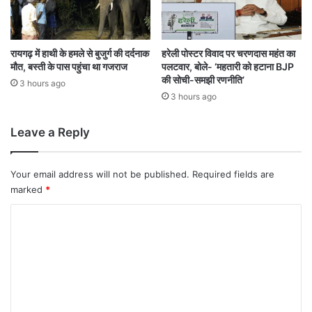
त
,
उ
त्त
रायगढ़ में हाथी के हमले से बुजुर्ग की दर्दनाक
हरेली पोस्टर विवाद पर चरणदास महंत का
मौत, बस्ती के पास पहुंचा था गजराज
पलटवार, बोले- ‘महतारी को हटाना BJP
रा
की सोची-समझी रणनीति’
खं
3 hours ago
ड
3 hours ago
में
ऑ
Leave a Reply
रें
ज
अ
Your email address will not be published.
Required fields are
ल
marked
*
र्ट
C
o
m
m
e