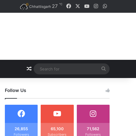
℃
27
Facebook
X
YouTube
Instagram
WhatsApp
Chhattisgarh
Random Article
Search
for
Follow Us
26,855
65,100
71,562
Followers
Subscribers
Followers