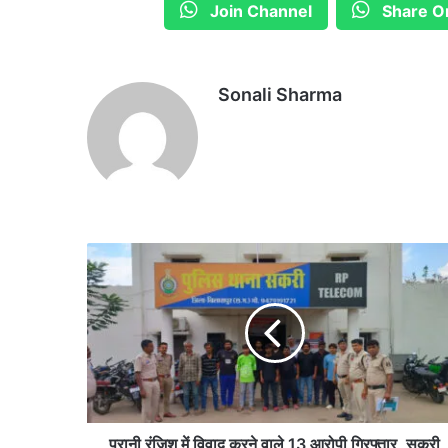
Join Channel
Share O
Sonali Sharma
पु
रा
नी
रं
जि
श
में
वि
वा
द
पुरानी रंजिश में विवाद करने वाले 13 आरोपी गिरफ्तार, सकरी