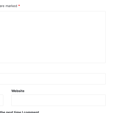
म
 are marked
*
की
Website
 the next time I comment.