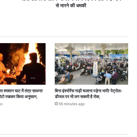
को
से मारने की धमकी
क
म
रे
में
बं
द
क
र
प
ति
ने
दी
जा
ात श्मशान घाट में तंत्र साधना!
बिना इंश्योरेंस गाड़ी चलाना पड़ेगा भारी! पेट्रोल-
न
टो रखकर किया अनुष्ठान,
डीजल पर भी लग सकती है रोक,
से
go
56 minutes ago
मा
र
ने
की
ध