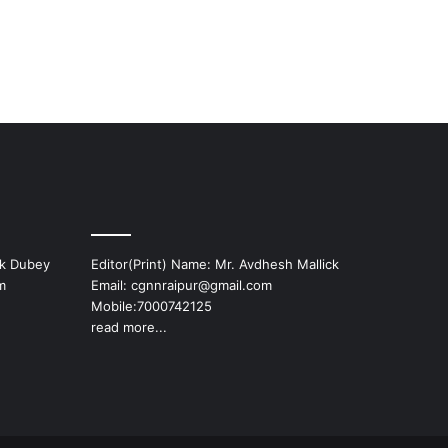
ek Dubey
Editor(Print) Name: Mr. Avdhesh Mallick
m
Email: cgnnraipur@gmail.com
Mobile:7000742125
read more...