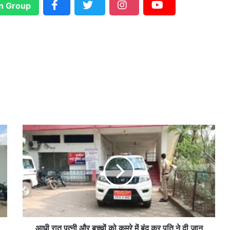
n Group
आ
धी
रा
त
प
त्नी
औ
र
ब
च्चों
आधी रात पत्नी और बच्चों को कमरे में बंद कर पति ने दी जान