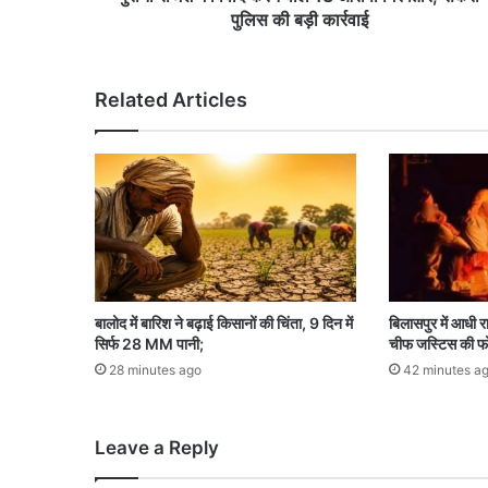
क
पुलिस की बड़ी कार्रवाई
र
ने
वा
Related Articles
ले
1
3
आ
रो
पी
गि
र
फ्ता
र
बालोद में बारिश ने बढ़ाई किसानों की चिंता, 9 दिन में
बिलासपुर में आधी र
,
सिर्फ 28 MM पानी;
चीफ जस्टिस की फो
स
28 minutes ago
42 minutes a
क
री
पु
Leave a Reply
लि
स