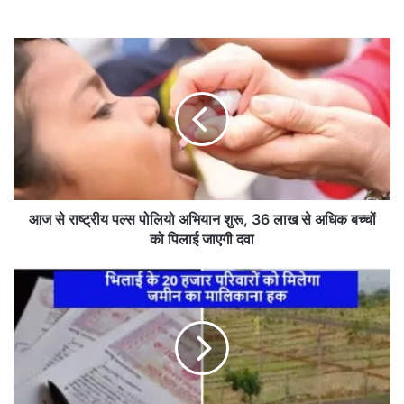
आ
ज
से
रा
ष्ट्री
य
प
ल्स
पो
लि
आज से राष्ट्रीय पल्स पोलियो अभियान शुरू, 36 लाख से अधिक बच्चों
यो
को पिलाई जाएगी दवा
अ
भि
भि
या
ला
न
ई
शु
के
रू
2
,
0
3
ह