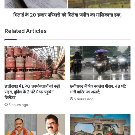
6
जा
ला
र
ख
प
भिलाई के 20 हजार परिवारों को मिलेगा जमीन का मालिकाना हक,
से
रि
अ
वा
Related Articles
धि
रों
क
को
ब
मि
च्चों
ले
को
गा
पि
ज
ला
मी
ई
न
जा
का
छत्तीसगढ़ में LPG उपभोक्ताओं को बड़ी
छत्तीसगढ़ में फिर बदलेगा मौसम, 48 घंटे
ए
मा
राहत, बुकिंग के 3 घंटे में घर पहुंचेगा
भारी बारिश का अलर्ट;
गी
लि
सिलेंडर
5 hours ago
द
का
5 hours ago
वा
ना
ह
क
,