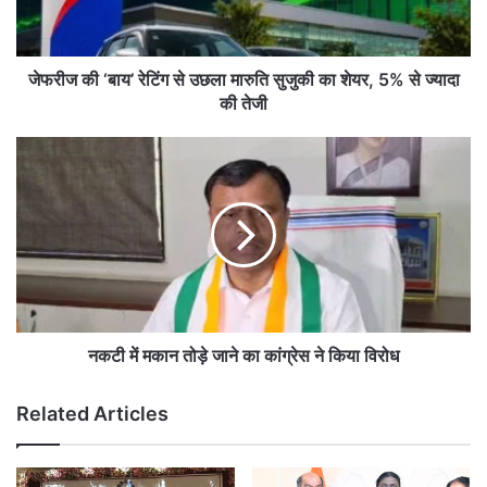
बा
य
’
रे
जेफरीज की ‘बाय’ रेटिंग से उछला मारुति सुजुकी का शेयर, 5% से ज्यादा
टिं
की तेजी
ग
से
न
उ
क
छ
टी
ला
में
मा
म
रु
का
ति
न
सु
तो
जु
ड़े
की
जा
नकटी में मकान तोड़े जाने का कांग्रेस ने किया विरोध
का
ने
शे
का
Related Articles
य
कां
र
ग्रे
,
स