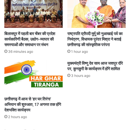
5
ने
%
कि
से
या
ज्या
वि
दा
रो
की
ध
बिलासपुर में पहली बार चेंबर की प्रदेश
राष्ट्रपति द्रौपदी मुर्मू को नुआखाई पर्व का
ते
कार्यकारिणी बैठक, उद्योग-व्यापार की
निमंत्रण, विधायक पुरंदर मिश्रा ने बताई
जी
समस्याओं और समाधान पर मंथन
छत्तीसगढ़ की सांस्कृतिक परंपरा
36 minutes ago
1 hour ago
मुख्यमंत्री विष्णु देव साय आज जशपुर दौरे
पर, कुनकुरी के कार्यक्रम में होंगे शामिल
3 hours ago
छत्तीसगढ़ में आज से ‘हर घर तिरंगा’
अभियान की शुरुआत, 17 अगस्त तक होंगे
देशभक्ति कार्यक्रम
2 hours ago