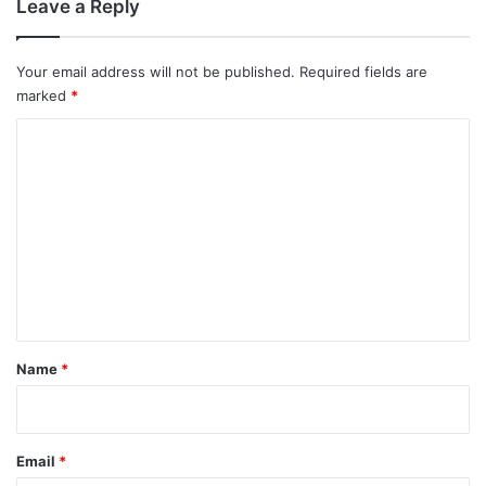
Leave a Reply
Your email address will not be published.
Required fields are
marked
*
C
o
m
m
e
n
t
*
Name
*
Email
*