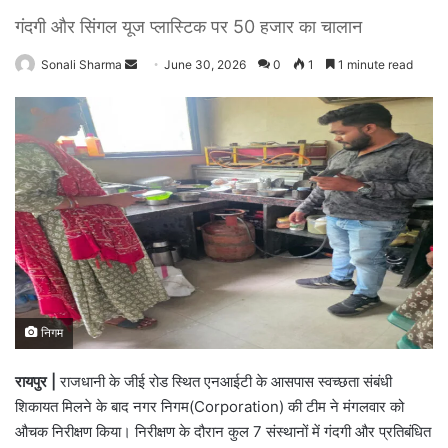
गंदगी और सिंगल यूज प्लास्टिक पर 50 हजार का चालान
Sonali Sharma
S
June 30, 2026
0
1
1 minute read
e
n
d
a
n
e
m
a
i
l
निगम
रायपुर |
राजधानी के जीई रोड स्थित एनआईटी के आसपास स्वच्छता संबंधी
शिकायत मिलने के बाद नगर निगम(Corporation) की टीम ने मंगलवार को
औचक निरीक्षण किया। निरीक्षण के दौरान कुल 7 संस्थानों में गंदगी और प्रतिबंधित