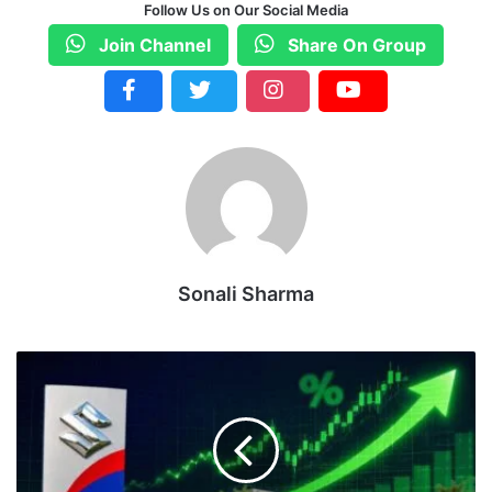
Follow Us on Our Social Media
Join Channel
Share On Group
Sonali Sharma
जे
फ
री
ज
की
‘