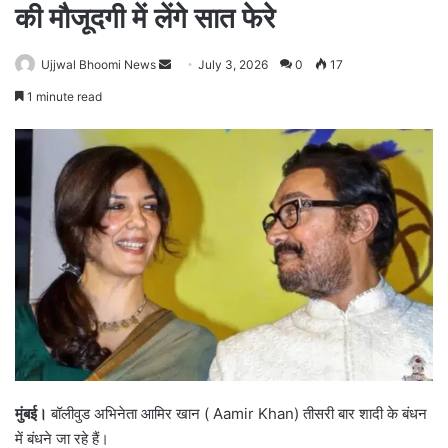
की मौजूदगी में लेंगे सात फेरे
Ujjwal Bhoomi News
S
July 3, 2026
0
17
e
1 minute read
n
d
a
n
e
m
a
i
l
मुंबई।
बॉलीवुड अभिनेता आमिर खान ( Aamir Khan) तीसरी बार शादी के बंधन
में बंधने जा रहे हैं।