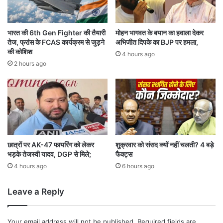
श्तों
चां
को
दी
मि
में
भारत की 6th Gen Fighter की तैयारी
मोहन भागवत के बयान का हवाला देकर
ले
आ
तेज, फ्रांस के FCAS कार्यक्रम से जुड़ने
अभिजीत दिपके का BJP पर हमला,
गी
ई
की कोशिश
4 hours ago
न
ते
2 hours ago
ई
जी
म
,
ज
अं
बू
त
ती
र
रा
ष्ट्री
य
छात्रों पर AK-47 फायरिंग को लेकर
शुक्रवार को संसद क्यों नहीं चलती? 4 बड़े
भड़के तेजस्वी यादव, DGP से मिले;
फैक्ट्स
बा
जा
4 hours ago
6 hours ago
र
के
Leave a Reply
सं
के
तों
Your email address will not be published.
Required fields are