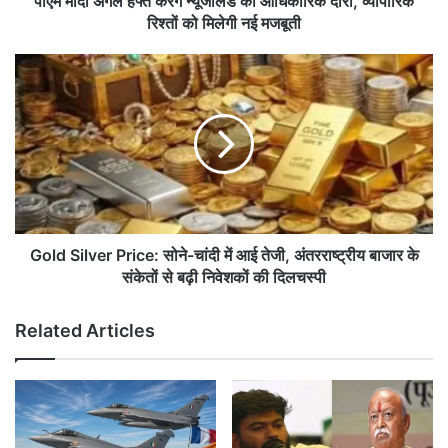
पीएम मोदी अगले हफ्ते करेंगे न्यूजीलैंड का आधिकारिक दौरा, व्यापारिक
क
रिश्तों को मिलेगी नई मजबूती
रें
गे
G
न्यू
o
जी
l
लैं
d
ड
S
का
i
आ
l
धि
v
का
e
रि
r
Gold Silver Price: सोने-चांदी में आई तेजी, अंतरराष्ट्रीय बाजार के
क
P
संकेतों से बढ़ी निवेशकों की दिलचस्पी
दौ
r
रा
i
Related Articles
,
c
व्या
e
पा
:
रि
सो
क
ने
रि
-