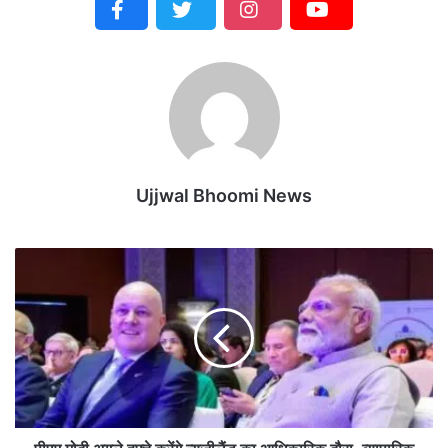
Ujjwal Bhoomi News
पी
ए
म
मो
दी
अ
ग
ले
ह
फ्ते