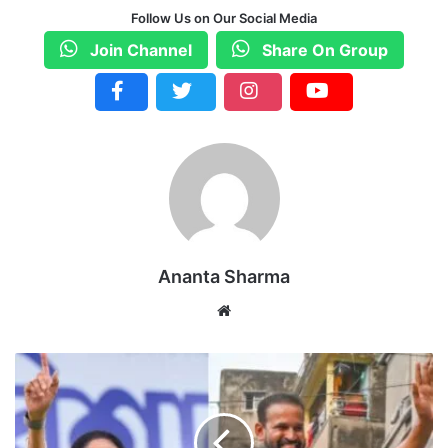
Follow Us on Our Social Media
Join Channel
Share On Group
Ananta Sharma
We
bsi
te
ब
ह
रा
म
पु