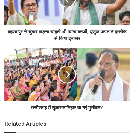
र
से
चु
ना
व
बहरामपुर से चुनाव लड़ना चाहती थी ममता बनर्जी, यूसुफ पठान ने इस्तीफे
ल
से किया इनकार
ड़
ना
छ
चा
त्ती
ह
स
ती
ग
थी
ढ़
म
में
म
सु
ता
शा
ब
स
न
न
छत्तीसगढ़ में सुशासन तिहार या नई मुसीबत?
र्जी
ति
,
हा
Related Articles
यू
र
सु
या