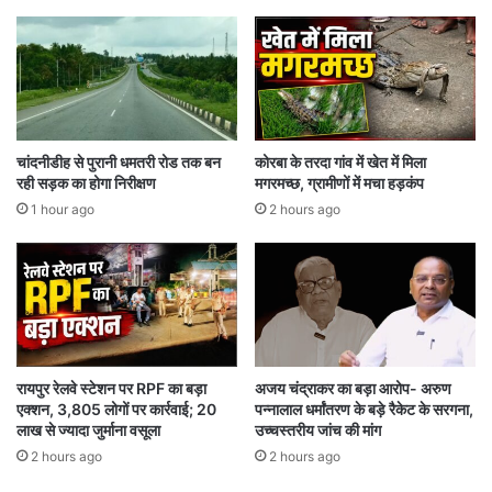
फ
न
प
ई
ठा
मु
न
सी
ने
ब
इ
त
स्ती
?
चांदनीडीह से पुरानी धमतरी रोड तक बन
कोरबा के तरदा गांव में खेत में मिला
फे
रही सड़क का होगा निरीक्षण
मगरमच्छ, ग्रामीणों में मचा हड़कंप
से
1 hour ago
2 hours ago
कि
या
इ
न
का
र
रायपुर रेलवे स्टेशन पर RPF का बड़ा
अजय चंद्राकर का बड़ा आरोप- अरुण
एक्शन, 3,805 लोगों पर कार्रवाई; 20
पन्नालाल धर्मांतरण के बड़े रैकेट के सरगना,
लाख से ज्यादा जुर्माना वसूला
उच्चस्तरीय जांच की मांग
2 hours ago
2 hours ago