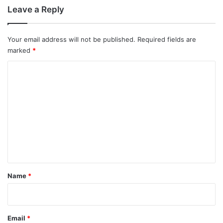
Leave a Reply
Your email address will not be published.
Required fields are
marked
*
C
o
m
m
e
n
t
*
Name
*
Email
*