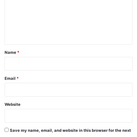
m
m
e
n
t
*
Name
*
Email
*
Website
Save my name, email, and website in this browser for the next