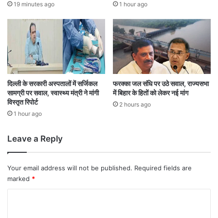
म
19 minutes ago
1 hour ago
कृ
ष्ण
न
,
1
8
म
ही
दिल्ली के सरकारी अस्पतालों में सर्जिकल
फरक्का जल संधि पर उठे सवाल, राज्यसभा
सामग्री पर सवाल, स्वास्थ्य मंत्री ने मांगी
में बिहार के हितों को लेकर नई मांग
ने
विस्तृत रिपोर्ट
बा
2 hours ago
द
1 hour ago
दि
या
Leave a Reply
इ
स्ती
फा
Your email address will not be published.
Required fields are
marked
*
C
o