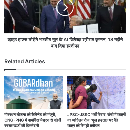
ला
हा
स
उ
पु
स
र
छो
,
ड़ें
अ
गे
प
भा
व्हाइट हाउस छोड़ेंगे भारतीय मूल के AI विशेषज्ञ श्रीराम कृष्णन, 18 महीने
रा
र
बाद दिया इस्तीफा
धि
ती
यों
य
Related Articles
प
मू
र
ल
क
के
से
A
गा
I
शि
वि
कं
शे
जा
ष
ज्ञ
गोबरधन योजना को कैबिनेट की मंजूरी,
JPSC-JSSC भर्ती विवाद: रांची में छात्रों
श्री
CNG-PNG में बायोगैस मिश्रण से बढ़ेगी
का आंदोलन तेज, भूख हड़ताल पर बैठे
रा
स्वच्छ ऊर्जा की हिस्सेदारी
छात्र की बिगड़ी तबीयत