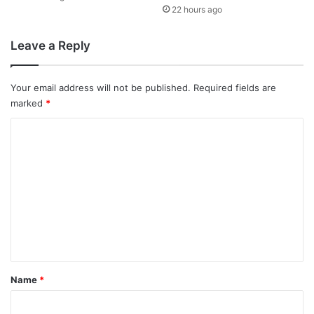
22 hours ago
Leave a Reply
Your email address will not be published.
Required fields are
marked
*
C
o
m
m
e
n
t
*
Name
*