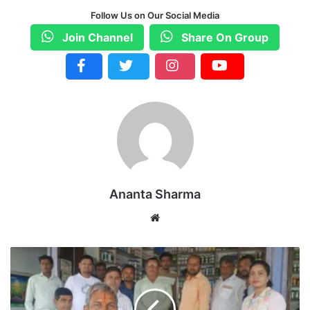
Follow Us on Our Social Media
Join Channel
Share On Group
Ananta Sharma
We
bsi
te
ग
रि
या
बं