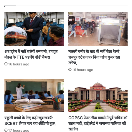
प
री
से
से
हो
न
गी
हीं
उ
नि
र्व
का
र
ल
क
स
अब ट्रेन में नहीं चलेगी मनमानी, रायपुर
नकली पनीर के बाद भी नहीं चेता रेलवे,
की
क
मंडल के TTE पहनेंगे बॉडी कैमरा
रायपुर स्टेशन पर बिना जांच गुजर रहा
बु
ती
लगेज,
16 hours ago
किं
स
16 hours ago
ग
र
का
र
:
हा
ई
को
र्ट
स्कूली बच्चों के लिए बड़ी खुशखबरी:
CGPSC पेपर लीक मामले में पूर्व सचिव को
SCERT तैयार कर रहा ऑडियो बुक,
राहत नहीं, हाईकोर्ट ने जमानत याचिका की
खारिज
17 hours ago