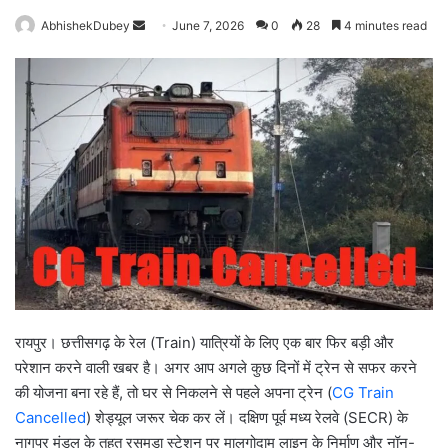
AbhishekDubey
S
June 7, 2026
0
28
4 minutes read
e
n
d
a
n
e
m
a
i
l
रायपुर। छत्तीसगढ़ के रेल (Train) यात्रियों के लिए एक बार फिर बड़ी और
परेशान करने वाली खबर है। अगर आप अगले कुछ दिनों में ट्रेन से सफर करने
की योजना बना रहे हैं, तो घर से निकलने से पहले अपना ट्रेन (
CG Train
Cancelled
) शेड्यूल जरूर चेक कर लें। दक्षिण पूर्व मध्य रेलवे (SECR) के
नागपुर मंडल के तहत रसमड़ा स्टेशन पर मालगोदाम लाइन के निर्माण और नॉन-