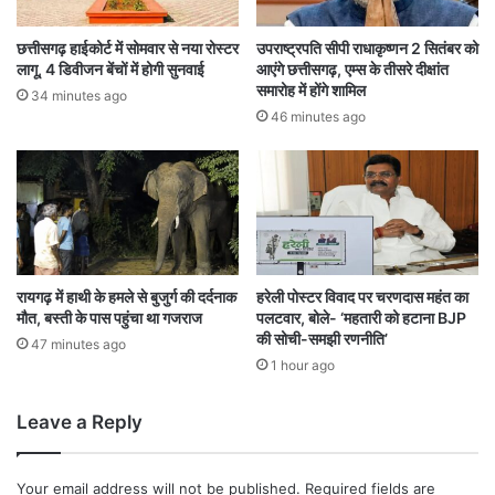
अ
प
छत्तीसगढ़ हाईकोर्ट में सोमवार से नया रोस्टर
उपराष्ट्रपति सीपी राधाकृष्णन 2 सितंबर को
रा
लागू, 4 डिवीजन बेंचों में होगी सुनवाई
आएंगे छत्तीसगढ़, एम्स के तीसरे दीक्षांत
धि
समारोह में होंगे शामिल
34 minutes ago
यों
46 minutes ago
प
र
क
से
गा
शि
कं
जा
रायगढ़ में हाथी के हमले से बुजुर्ग की दर्दनाक
हरेली पोस्टर विवाद पर चरणदास महंत का
मौत, बस्ती के पास पहुंचा था गजराज
पलटवार, बोले- ‘महतारी को हटाना BJP
की सोची-समझी रणनीति’
47 minutes ago
1 hour ago
Leave a Reply
Your email address will not be published.
Required fields are