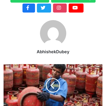
AbhishekDubey
छ
त्ती
स
ग
ढ़
में
₹
1