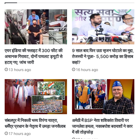
5
र
क्रू
2
में
’
ब
का
र
ऐ
की
ला
त
न
ला
,
एयर इंडिया की फ्लाइट में 300 फीट की
9 साल बाद फिर उठा सृजन घोटाले का मुद्दा,
श
रा
अचानक गिरावट, दोनों पायलट ड्यूटी से
तेजस्वी ने पूछा- 5,500 करोड़ का हिसाब
जा
इ
हटाए गए; जांच जारी
कहां?
री
ट
13 hours ago
16 hours ago
र्स
के
सा
थ
शु
रू
हु
आ
संबलपुर में निकली भव्य तिरंगा यात्रा,
अमेठी में BSP नेता शशिकांत तिवारी पर
धर्मेंद्र प्रधान के नेतृत्व में उमड़ा जनसैलाब
जानलेवा हमला, नकाबपोश बदमाशों ने कार
का
में की तोड़फोड़
म
17 hours ago