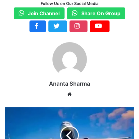
Follow Us on Our Social Media
Join Channel
Share On Group
Ananta Sharma
We
bsi
te
क
रा
ची
के
पा