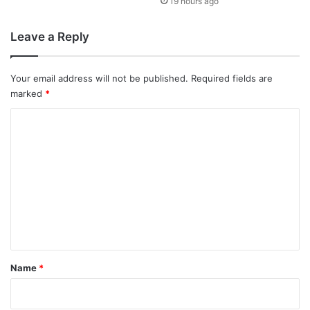
19 hours ago
Leave a Reply
Your email address will not be published.
Required fields are
marked
*
C
o
m
m
e
n
t
*
Name
*