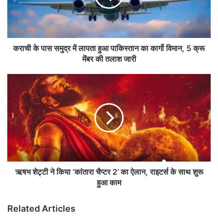
स
स
मु
द्र
में
कराची के पास समुद्र में लापता हुआ पाकिस्तान का कार्गो विमान, 5 क्रू
ला
मेंबर की तलाश जारी
प
ता
ऋ
हु
ष
आ
भ
पा
शे
कि
ट्टी
स्ता
ने
न
कि
का
या
का
‘
र्गो
कां
ऋषभ शेट्टी ने किया ‘कांतारा चैप्टर 2’ का ऐलान, राइटर्स के साथ शुरू
वि
ता
हुआ काम
मा
रा
न
चै
Related Articles
,
प्ट