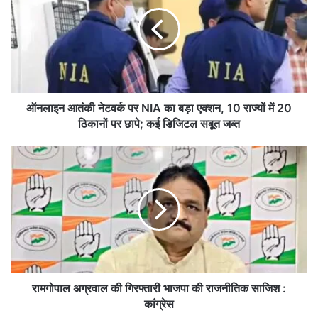
ला
इ
न
आ
तं
की
ने
ट
ऑनलाइन आतंकी नेटवर्क पर NIA का बड़ा एक्शन, 10 राज्यों में 20
व
ठिकानों पर छापे; कई डिजिटल सबूत जब्त
र्क
प
रा
र
म
N
गो
I
पा
A
ल
का
अ
ब
ग्र
ड़ा
वा
ए
ल
क्श
की
रामगोपाल अग्रवाल की गिरफ्तारी भाजपा की राजनीतिक साजिश :
न
गि
कांग्रेस
,
र