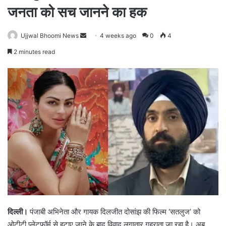
जनता को सच जानने का हक
Ujjwal Bhoomi News
S
4 weeks ago
0
4
e
2 minutes read
n
d
a
n
e
m
a
i
l
दिल्ली।
पंजाबी अभिनेता और गायक दिलजीत दोसांझ की फिल्म ‘सतलुज’ को
ओटीटी प्लेटफॉर्म से हटाए जाने के बाद विवाद लगातार गहराता जा रहा है। अब