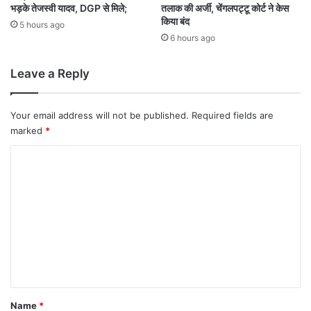
स
भड़के तेजस्वी यादव, DGP से मिले;
तलाक की अर्जी, चेंगलपट्टू कोर्ट ने केस
किया बंद
बू
5 hours ago
त
6 hours ago
ज
ब्त
Leave a Reply
Your email address will not be published.
Required fields are
marked
*
C
o
m
m
e
n
t
*
Name
*