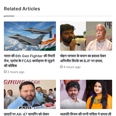
1
फ्ता
Related Articles
0
री
रा
भा
ज्यों
ज
में
पा
2
की
0
रा
ठि
ज
का
नी
नों
ति
भारत की 6th Gen Fighter की तैयारी
मोहन भागवत के बयान का हवाला देकर
प
क
तेज, फ्रांस के FCAS कार्यक्रम से जुड़ने
अभिजीत दिपके का BJP पर हमला,
र
सा
की कोशिश
4 hours ago
छा
जि
3 hours ago
पे
श
;
:
क
कां
ई
ग्रे
डि
स
जि
ट
ल
छात्रों पर AK-47 फायरिंग को लेकर
थलपति विजय की पत्नी संगीता ने वापस ली