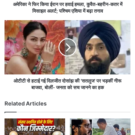
ई
अमेरिका ने फिर किया ईरान पर हवाई हमला, कुवैत-बहरीन-कतर में
रा
मिसाइल अलर्ट; पश्चिम एशिया में बढ़ा तनाव
न
प
ओ
र
टी
ह
टी
वा
से
ई
ह
ह
टा
म
ई
ला
ग
,
ई
कु
दि
ओटीटी से हटाई गई दिलजीत दोसांझ की 'सतलुज' पर भड़कीं नीरू
वै
ल
बाजवा, बोलीं- जनता को सच जानने का हक
त
जी
-
त
Related Articles
ब
दो
ह
सां
री
झ
न
की
-
'