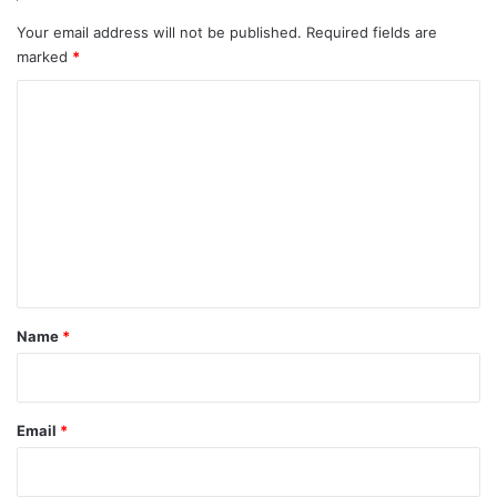
ता
ना
को
Your email address will not be published.
Required fields are
व
स
marked
*
च
जा
C
न
o
ने
m
का
ह
m
क
e
n
t
*
Name
*
Email
*