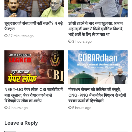
क
स
त
त
र
लु
में
ज
शुक्रवार को संसद क्यों नहीं चलती? 4 बड़े
झांसी हादसे के बाद नया खुलासा: आबान
मि
'
फैक्ट्स
अहमद की कार से मिलीं दार्शनिक किताबें,
सा
प
भाई अली के लिए ले जा रहा था
37 minutes ago
इ
र
3 hours ago
ल
भ
अ
ड़
ल
कीं
र्ट
नी
;
रू
प
बा
श्चि
ज
म
वा
NEET-UG पेपर लीक: CBI चार्जशीट में
गोबरधन योजना को कैबिनेट की मंजूरी,
ए
बड़ा खुलासा, पेपर तैयार करने वाले
CNG-PNG में बायोगैस मिश्रण से बढ़ेगी
,
विशेषज्ञों पर लीक का आरोप
स्वच्छ ऊर्जा की हिस्सेदारी
शि
बो
या
लीं
4 hours ago
5 hours ago
में
-
ब
ज
Leave a Reply
ढ़ा
न
त