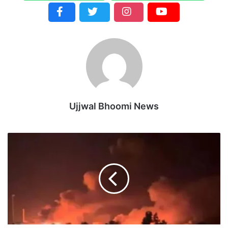
Ujjwal Bhoomi News
अ
मे
रि
का
ने
फि
र
कि
या