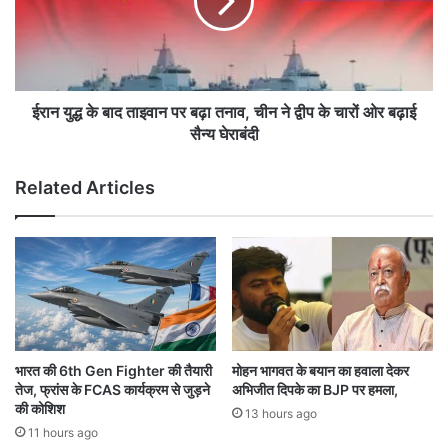
ले
द्ध
रा
के
ज
बा
कु
द
मा
ता
र
इ
ईरान युद्ध के बाद ताइवान पर बढ़ा तनाव, चीन ने द्वीप के चारों ओर बढ़ाई
हि
वा
सैन्य घेराबंदी
रा
न
नी
प
Related Articles
,
र
वि
ब
क्की
ढ़ा
कौ
त
श
ना
ल
व
को
,
ले
ची
क
न
भारत की 6th Gen Fighter की तैयारी
मोहन भागवत के बयान का हवाला देकर
र
ने
तेज, फ्रांस के FCAS कार्यक्रम से जुड़ने
अभिजीत दिपके का BJP पर हमला,
अ
द्वी
की कोशिश
13 hours ago
फ
प
11 hours ago
वा
के