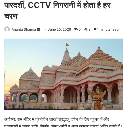
पारदर्शी, CCTV निगरानी में होता है हर
चरण
Ananta Sharma
S
June 20, 2026
0
8
1 minute read
e
n
d
a
n
e
m
a
i
l
अयोध्या: राम मंदिर में प्रतिदिन लाखों श्रद्धालु दर्शन के लिए पहुंचते हैं और
दानपात्रों में नकद राशि, सिक्के, सोना-चांदी व अन्य बहुमूल्य वस्तुएं अर्पित करते हैं।