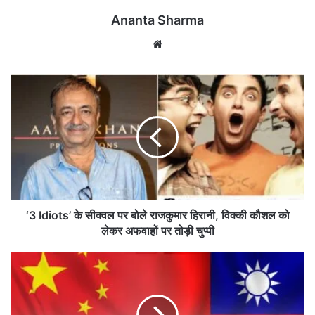
Ananta Sharma
We
bsi
te
‘
3
I
d
i
o
t
s
’
के
‘3 Idiots’ के सीक्वल पर बोले राजकुमार हिरानी, विक्की कौशल को
सी
लेकर अफवाहों पर तोड़ी चुप्पी
क्व
ल
ई
प
रा
र
न
बो
यु