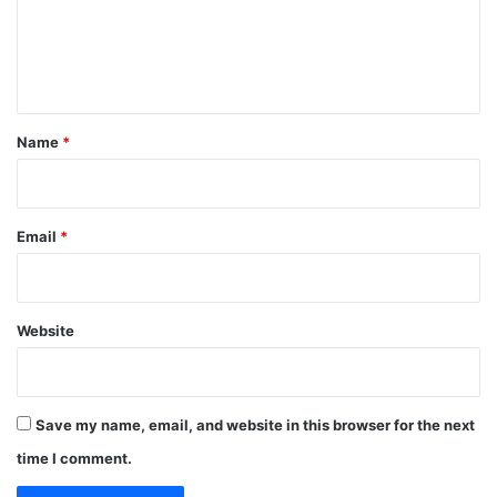
m
e
n
t
*
Name
*
Email
*
Website
Save my name, email, and website in this browser for the next
time I comment.