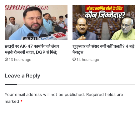
हों
चा
प
रों
र
ओ
तो
र
ड़ी
ब
चु
ढ़ा
प्पी
ई
छात्रों पर AK-47 फायरिंग को लेकर
शुक्रवार को संसद क्यों नहीं चलती? 4 बड़े
भड़के तेजस्वी यादव, DGP से मिले;
फैक्ट्स
सै
न्य
13 hours ago
14 hours ago
घे
रा
Leave a Reply
बं
दी
Your email address will not be published.
Required fields are
marked
*
C
o
m