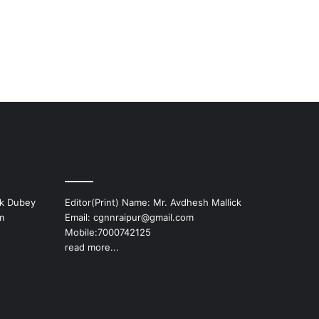
ek Dubey
Editor(Print) Name: Mr. Avdhesh Mallick
m
Email: cgnnraipur@gmail.com
Mobile:7000742125
read more...