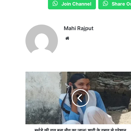
Join Channel
Share O
Mahi Rajput
We
bsi
te
ब
र्थ
डे
की
रा
त
ब
ना
मौ
त
बर्थडे की रात बना मौत का जाल! शादी के दबाव से परेशान