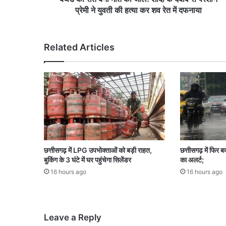
का
प्रेमी ने युवती की हत्या कर शव रेत में दफनाया
जा
ल
!
Related Articles
शा
दी
के
द
बा
व
से
प
रे
शा
छत्तीसगढ़ में LPG उपभोक्ताओं को बड़ी राहत,
छत्तीसगढ़ में फिर 
न
बुकिंग के 3 घंटे में घर पहुंचेगा सिलेंडर
का अलर्ट;
प्रे
16 hours ago
16 hours ago
मी
ने
यु
व
Leave a Reply
ती