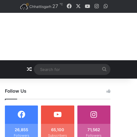
℃
27
Facebook
X
YouTube
Instagram
WhatsApp
Chhattisgarh
Random Article
Search
for
Follow Us
26,855
65,100
71,562
Followers
Subscribers
Followers