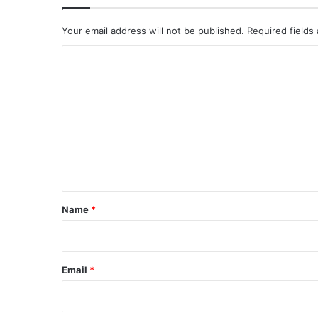
की
ह
Your email address will not be published.
Required fields
त्या
क
C
र
o
श
व
m
रे
m
त
में
e
द
n
फ
t
ना
या
*
Name
*
Email
*