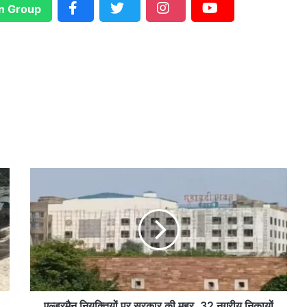
n Group
ए
ल्ड
र
मै
न
नि
यु
क्ति
यों
प
एल्डरमैन नियुक्तियों पर सरकार की मुहर, 32 नगरीय निकायों