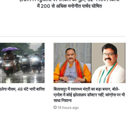
र
में 200 से अधिक मनोनीत पार्षद घोषित
स
र
का
र
की
मु
ह
र
,
3
2
न
ग
बदलेगा मौसम, 48 घंटे भारी बारिश
बिलासपुर में स्वास्थ्य मंत्री का बड़ा बयान, बोले-
री
प्रदेश में कोई झोलाछाप डॉक्टर नहीं; कांग्रेस पर भी
य
साधा निशाना
नि
16 hours ago
का
यों
में
2