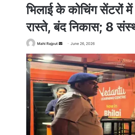
भिलाई के कोचिंग सेंटरों मे
रास्ते, बंद निकास; 8 संस
Mahi Rajput
S
June 26, 2026
e
n
d
a
n
e
m
a
i
l