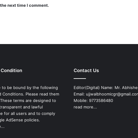
 the next time I comment.
 Condition
Contact Us
 to be bound by the following
Editor(Digital) Name: Mr. Abhish
 Conditions. Please read them
Email: ujjwalbhoomicgr@gmail.co
. These terms are designed to
Mobile: 9773586480
transparent and lawful
read more...
e for all users and to comply
le AdSense policies.
...