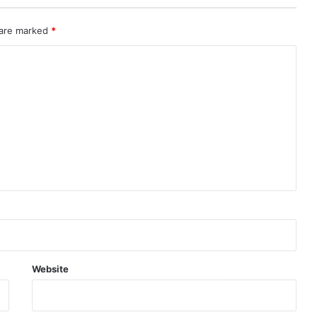
0
0
 are marked
*
से
अ
धि
क
म
नो
नी
त
पा
र्ष
द
घो
षि
त
Website