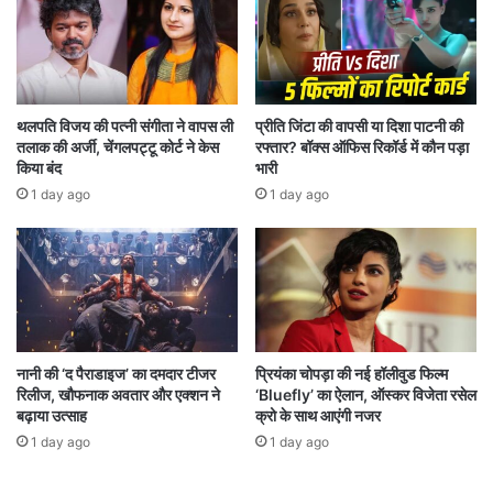
S
क
R
ब्जे
H
का
को
ल
4
क्ष्य
7
थलपति विजय की पत्नी संगीता ने वापस ली
प्रीति जिंटा की वापसी या दिशा पाटनी की
त
र
तलाक की अर्जी, चेंगलपट्टू कोर्ट ने केस
रफ्तार? बॉक्स ऑफिस रिकॉर्ड में कौन पड़ा
य
न
किया बंद
भारी
कि
से
1 day ago
1 day ago
या
ह
रा
क
र
क्वा
ली
फा
य
नानी की ‘द पैराडाइज’ का दमदार टीजर
प्रियंका चोपड़ा की नई हॉलीवुड फिल्म
रिलीज, खौफनाक अवतार और एक्शन ने
‘Bluefly’ का ऐलान, ऑस्कर विजेता रसेल
र
बढ़ाया उत्साह
क्रो के साथ आएंगी नजर
-
2
1 day ago
1 day ago
में
प