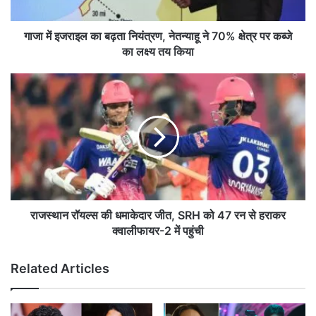
ल
का
ब
गाजा में इजराइल का बढ़ता नियंत्रण, नेतन्याहू ने 70% क्षेत्र पर कब्जे
ढ़
का लक्ष्य तय किया
ता
नि
रा
यं
ज
त्र
स्था
ण
न
,
रॉ
ने
य
त
ल्स
न्या
की
हू
ध
ने
मा
राजस्थान रॉयल्स की धमाकेदार जीत, SRH को 47 रन से हराकर
7
के
क्वालीफायर-2 में पहुंची
0
दा
%
र
Related Articles
क्षे
जी
त्र
त
प
,
र