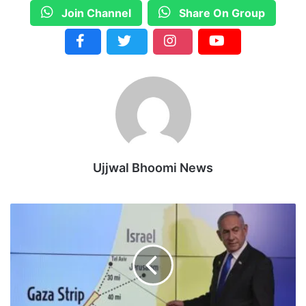
Join Channel
Share On Group
Ujjwal Bhoomi News
गा
जा
में
इ
ज
रा
इ