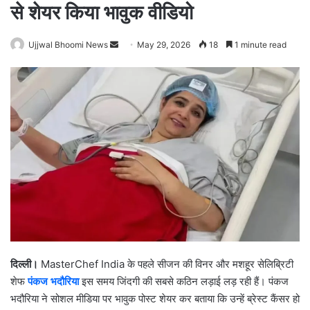
से शेयर किया भावुक वीडियो
Ujjwal Bhoomi News
S
May 29, 2026
18
1 minute read
e
n
d
a
n
e
m
a
i
l
दिल्ली।
MasterChef India
के पहले सीजन की विनर और मशहूर सेलिब्रिटी
शेफ
पंकज भदौरिया
इस समय जिंदगी की सबसे कठिन लड़ाई लड़ रही हैं। पंकज
भदौरिया ने सोशल मीडिया पर भावुक पोस्ट शेयर कर बताया कि उन्हें ब्रेस्ट कैंसर हो