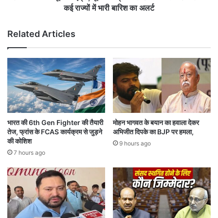
मि
एं
कई राज्यों में भारी बारिश का अलर्ट
त
ट्री
शा
,
Related Articles
ह
यू
से
पी
की
में
मु
व
ला
ज्र
का
पा
त
त
,
से
ज
8
भारत की 6th Gen Fighter की तैयारी
मोहन भागवत के बयान का हवाला देकर
ल्द
की
तेज, फ्रांस के FCAS कार्यक्रम से जुड़ने
अभिजीत दिपके का BJP पर हमला,
सौं
मौ
की कोशिश
9 hours ago
पे
त
7 hours ago
गी
:
सि
N
फा
C
रि
R
शें
स
मे