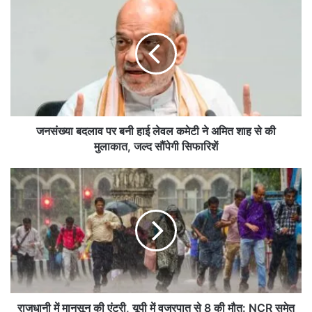
न
सं
ख्या
ब
द
ला
व
प
र
जनसंख्या बदलाव पर बनी हाई लेवल कमेटी ने अमित शाह से की
ब
मुलाकात, जल्द सौंपेगी सिफारिशें
नी
हा
रा
ई
ज
ले
धा
व
नी
ल
में
क
मा
मे
न
टी
सू
ने
न
अ
की
राजधानी में मानसून की एंट्री, यूपी में वज्रपात से 8 की मौत: NCR समेत