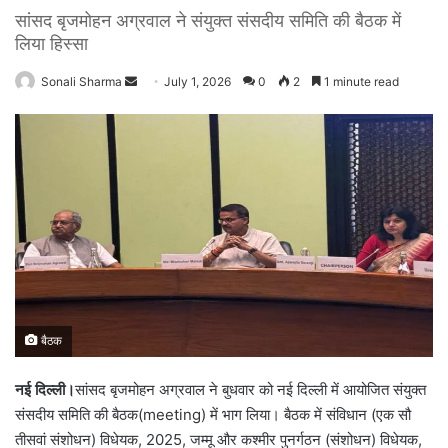
सांसद बृजमोहन अग्रवाल ने संयुक्त संसदीय समिति की बैठक में
लिया हिस्सा
Sonali Sharma
S
July 1, 2026
0
2
1 minute read
e
n
d
a
n
e
m
a
i
l
बैठक
नई दिल्ली।
सांसद बृजमोहन अग्रवाल ने बुधवार को नई दिल्ली में आयोजित संयुक्त
संसदीय समिति की बैठक(meeting) में भाग लिया। बैठक में संविधान (एक सौ
तीसवां संशोधन) विधेयक, 2025, जम्मू और कश्मीर पुनर्गठन (संशोधन) विधेयक,