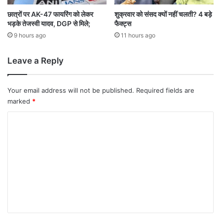
त
क
छात्रों पर AK-47 फायरिंग को लेकर
शुक्रवार को संसद क्यों नहीं चलती? 4 बड़े
भड़के तेजस्वी यादव, DGP से मिले;
फैक्ट्स
ई
रा
9 hours ago
11 hours ago
ज्यों
में
Leave a Reply
भा
री
बा
Your email address will not be published.
Required fields are
रि
marked
*
श
का
C
अ
o
ल
र्ट
m
m
e
n
t