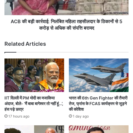
रा
का
ज्यों
र्र
में
वा
मू
ई
ACB की बड़ी कार्रवाई: निलंबित महिला तहसीलदार के ठिकानों से 5
स
:
करोड़ से अधिक की संपत्ति बरामद
ला
नि
धा
लं
Related Articles
र
बि
बा
त
रि
म
श
हि
औ
ला
र
त
ते
ह
ज
सी
तू
ल
IIT दिल्ली में PM मोदी का मजाकिया
भारत की 6th Gen Fighter की तैयारी
फा
दा
अंदाज, बोले- ‘मैं बाबा बागेश्वर तो नहीं हूं…’,
तेज, फ्रांस के FCAS कार्यक्रम से जुड़ने
न
र
हंस पड़े छात्र
की कोशिश
का
के
17 hours ago
1 day ago
ऑ
ठि
रें
का
ज
नों