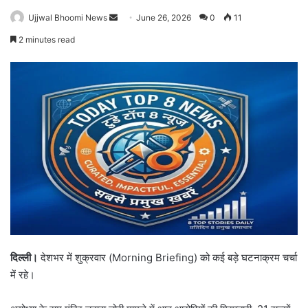
Ujjwal Bhoomi News
S
June 26, 2026
0
11
e
2 minutes read
n
d
a
n
e
m
a
i
l
दिल्ली।
देशभर में शुक्रवार (Morning Briefing) को कई बड़े घटनाक्रम चर्चा
में रहे।