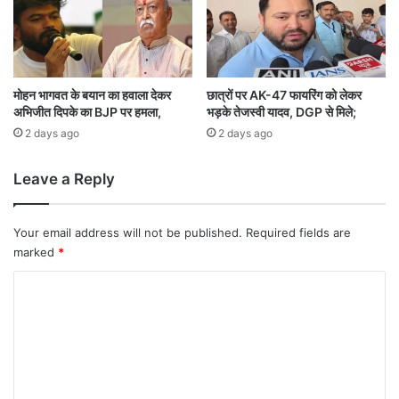
अ
से
ल
5
र्ट
क
रो
ड़
मोहन भागवत के बयान का हवाला देकर
छात्रों पर AK-47 फायरिंग को लेकर
अभिजीत दिपके का BJP पर हमला,
भड़के तेजस्वी यादव, DGP से मिले;
से
अ
2 days ago
2 days ago
धि
क
Leave a Reply
की
सं
प
Your email address will not be published.
Required fields are
त्ति
marked
*
ब
रा
C
म
o
द
m
m
e