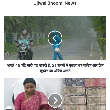
Ujjwal Bhoomi News
अ
ग
ले
4
8
घं
टे
भा
री
प
अगले 48 घंटे भारी पड़ सकते हैं, 21 राज्यों में मूसलाधार बारिश और तेज
ड़
तूफान का ऑरेंज अलर्ट
स
क
A
ते
C
हैं
B
,
की
2
ब
1
ड़ी