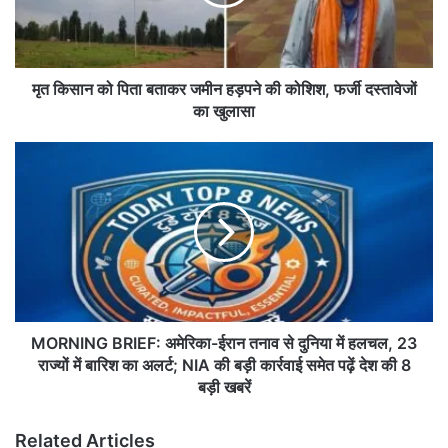
को
पि
ता
ब
ता
मृत किसान को पिता बताकर जमीन हड़पने की कोशिश, फर्जी दस्तावेजों
क
का खुलासा
र
ज
M
मी
O
न
R
ह
N
ड़
I
प
N
ने
G
की
B
को
R
शि
I
MORNING BRIEF: अमेरिका-ईरान तनाव से दुनिया में हलचल, 23
श
E
राज्यों में बारिश का अलर्ट; NIA की बड़ी कार्रवाई समेत पढ़ें देश की 8
,
F
बड़ी खबरें
फ
:
र्जी
अ
Related Articles
द
मे