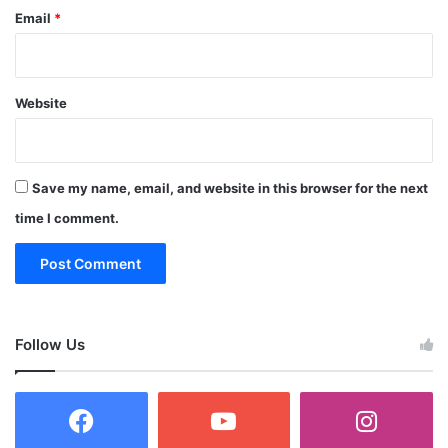
स
Email
*
मे
त
प
ढ़ें
Website
दे
श
की
8
Save my name, email, and website in this browser for the next
ब
ड़ी
time I comment.
ख
ब
रें
Follow Us