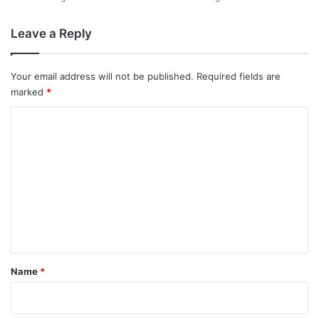
रा
ज्यों
Leave a Reply
में
बा
रि
Your email address will not be published.
Required fields are
श
marked
*
का
अ
C
ल
o
र्ट
;
m
N
m
I
e
A
की
n
ब
t
ड़ी
का
*
Name
*
र्र
वा
ई