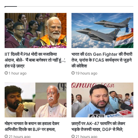
स्ता
रि
वे
का
जों
-
का
ई
खु
रा
ला
न
सा
त
ना
IIT दिल्ली में PM मोदी का मजाकिया
भारत की 6th Gen Fighter की तैयारी
व
अंदाज, बोले- ‘मैं बाबा बागेश्वर तो नहीं हूं…’,
तेज, फ्रांस के FCAS कार्यक्रम से जुड़ने
से
हंस पड़े छात्र
की कोशिश
दु
1 hour ago
19 hours ago
नि
या
में
ह
ल
च
ल
,
मोहन भागवत के बयान का हवाला देकर
छात्रों पर AK-47 फायरिंग को लेकर
2
अभिजीत दिपके का BJP पर हमला,
भड़के तेजस्वी यादव, DGP से मिले;
3
21 hours ago
21 hours ago