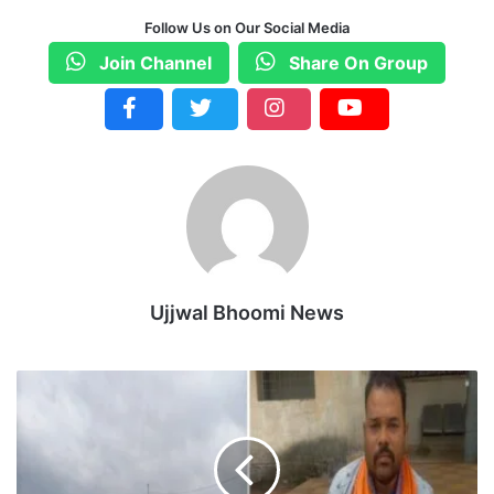
Follow Us on Our Social Media
Join Channel
Share On Group
Ujjwal Bhoomi News
मृ
त
कि
सा
न