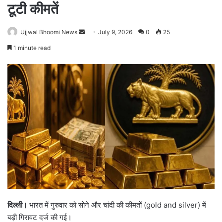
टूटी कीमतें
Ujjwal Bhoomi News
S
July 9, 2026
0
25
e
1 minute read
n
d
a
n
e
m
a
i
l
दिल्ली।
भारत में गुरुवार को सोने और चांदी की कीमतों (gold and silver) में
बड़ी गिरावट दर्ज की गई।