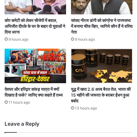
रा
,
नी
‘
से
बे
कोर कमेटी को लेकर सीजेपी में बवाल,
सांसद नीरज डांगी को कांग्रेस ने राज्यसभा
ना
बी
अभिजीत दीपके के घर के बाहर दो युवाओं ने
में बनाया चीफ व्हिप, जानिये कौन हैं ये वरिष्ठ
हा
डू
दिया धरना
नेता
ई
डा
9 hours ago
9 hours ago
अ
ई
ल
डू
र्ट
’
प
के
र
हों
गे
पे
ड
देवघर और हरिद्वार कांवड़ यात्रा में क्यों
युद्ध में खपा 2.6 अरब बैरल तेल, भारत की
दिखता है फर्क? जानिए क्या कहते हैं तथ्य
15 महीने की जरूरत के बराबर ईंधन हुआ
प्री
बर्बाद
व्यू
11 hours ago
13 hours ago
Leave a Reply