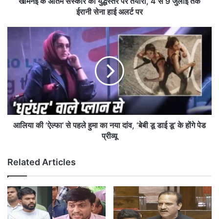
स्का
खामेनेई के अंतिम संस्कार की युद्धस्तर पर तैयारी, 4 से 9 जुलाई तक
र
ईरानी सेना हाई अलर्ट पर
की
यु
आ
द्ध
लि
स्त
या
र
की
प
‘
र
ऐ
तै
ल्फा
या
’
री
से
,
प
आलिया की ‘ऐल्फा’ से पहले हुमा का नया दांव, ‘बेबी डू डाई डू’ के होंगे पेड
4
ह
प्रीव्यू
से
ले
9
हु
Related Articles
जु
मा
ला
का
ई
न
त
या
क
दां
ई
व