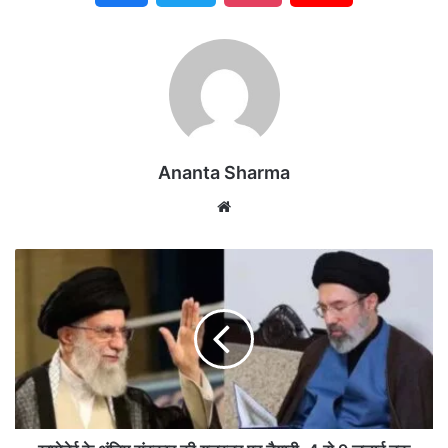
Ananta Sharma
We
bsi
te
खा
मे
ने
ई
के
अं
ति
म
सं