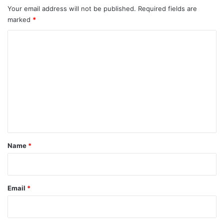
Your email address will not be published.
Required fields are
marked
*
C
o
m
m
e
n
t
*
Name
*
Email
*