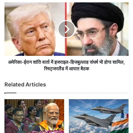
ए
अ
क
मे
दि
रि
व
का
सी
-
य
ई
दौ
रा
रा
न
,
शां
अ
ति
अमेरिका-ईरान शांति वार्ता में इजराइल-हिजबुल्लाह संघर्ष भी होगा शामिल,
भ
वा
स्विट्जरलैंड में आपात बैठक
न
र्ता
पु
में
Related Articles
र
इ
में
ज
कां
रा
ग्रे
इ
स
ल
की
-
“
हि
पा
ज