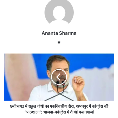
Ananta Sharma
We
bsi
te
छ
त्ती
स
ग
ढ़
में
रा
हु
ल
गां
छत्तीसगढ़ में राहुल गांधी का एकदिवसीय दौरा, अभनपुर में कांग्रेस की
धी
“पाठशाला”; भाजपा-कांग्रेस में तीखी बयानबाजी
का