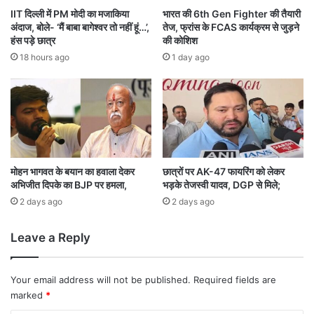
ठ
बु
IIT दिल्ली में PM मोदी का मजाकिया
भारत की 6th Gen Fighter की तैयारी
शा
ल्ला
अंदाज, बोले- ‘मैं बाबा बागेश्वर तो नहीं हूं…’,
तेज, फ्रांस के FCAS कार्यक्रम से जुड़ने
ला
ह
हंस पड़े छात्र
की कोशिश
”
सं
18 hours ago
1 day ago
;
घ
भा
र्ष
ज
भी
पा
हो
-
गा
कां
शा
ग्रे
मि
स
ल
मोहन भागवत के बयान का हवाला देकर
छात्रों पर AK-47 फायरिंग को लेकर
में
अभिजीत दिपके का BJP पर हमला,
भड़के तेजस्वी यादव, DGP से मिले;
,
ती
स्वि
2 days ago
2 days ago
खी
ट्ज
ब
र
Leave a Reply
या
लैं
न
ड
बा
में
Your email address will not be published.
Required fields are
जी
आ
marked
*
पा