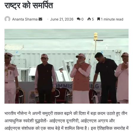
राष्ट्र को समर्पित
Ananta Sharma
S
June 21, 2026
0
5
1 minute read
e
n
d
a
n
e
m
a
i
l
भारतीय नौसेना ने अपनी समुद्री ताकत बढ़ाने की दिशा में बड़ा कदम उठाते हुए तीन
अत्याधुनिक स्वदेशी युद्धपोतों- आईएनएस दूनागिरी, आईएनएस अग्रय और
आईएनएस संशोधक को एक साथ बेड़े में शामिल किया है। इस ऐतिहासिक समारोह में