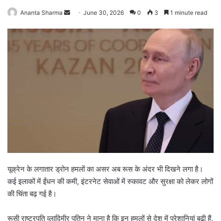
Ananta Sharma
S
June 30, 2026
0
3
1 minute read
e
n
d
a
n
e
m
a
i
l
यूक्रेन के लगातार ड्रोन हमलों का असर अब रूस के अंदर भी दिखने लगा है।
कई इलाकों में ईंधन की कमी, इंटरनेट सेवाओं में रुकावट और सुरक्षा को लेकर लोगों
की चिंता बढ़ गई है।
रूसी राष्ट्रपति व्लादिमीर पुतिन ने माना है कि इन हमलों से देश में परेशानियां बढ़ी हैं,