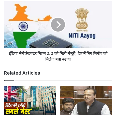
ले
इं
गा
डि
य
या
मु
से
ना
मी
का
कं
पा
ड
नी
क्ट
,
र
ह
मि
इंडिया सेमीकंडक्टर मिशन 2.0 को मिली मंजूरी, देश में चिप निर्माण को
रि
श
मिलेगा बड़ा बढ़ावा
या
न
णा
2
Related Articles
के
.
सा
0
थ
को
ज
मि
ल
ली
स
मं
म
जू
झौ
री