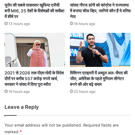
ते
,
यूरोप की सबसे ताकतवर खुफिया एजेंसी
सांसद नीरज डांगी को कांग्रेस ने राज्यसभा
प
दे
बनी MI6, 25 देशों के विशेषज्ञों की समीक्षा
में बनाया चीफ व्हिप, जानिये कौन हैं ये वरिष्ठ
र
श
में शीर्ष पर
नेता
ल
में
13 hours ago
16 hours ago
गी
चि
मु
प
ह
नि
र
र्मा
ण
को
मि
ले
2021 से 2026 तक पीएम मोदी के विदेश
मिशिगन प्राइमरी में अब्दुल अल-सैयद की
दौरों पर करीब 557 करोड़ रुपये खर्च,
जीत, अमेरिका के पहले मुस्लिम सीनेटर
गा
सरकार ने संसद में दिया पूरा ब्यौरा
बनने की ओर बढ़े कदम
ब
ड़ा
16 hours ago
22 hours ago
ब
ढ़ा
Leave a Reply
वा
Your email address will not be published.
Required fields are
marked
*