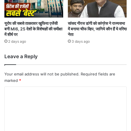
था
बा
इ
क
यूरोप की सबसे ताकतवर खुफिया एजेंसी
सांसद नीरज डांगी को कांग्रेस ने राज्यसभा
बनी MI6, 25 देशों के विशेषज्ञों की समीक्षा
में बनाया चीफ व्हिप, जानिये कौन हैं ये वरिष्ठ
स
में शीर्ष पर
नेता
वा
र
2 days ago
3 days ago
यु
व
Leave a Reply
क
Your email address will not be published.
Required fields are
marked
*
C
o
m
m
e