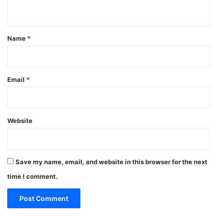
n
t
*
Name
*
Email
*
Website
Save my name, email, and website in this browser for the next
time I comment.