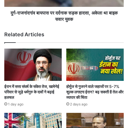
गां
ज
व
,
बा
दुर्ग-राजनांदगांव बायपास पर दर्दनाक सड़क हादसा, अकेला था बाइक
उ
य
सवार युवक
द्ध
पा
व
स
Related Articles
ठा
प
क
र
रे
द
ने
र्द
बु
ना
ला
क
ई
स
सां
ड़
स
क
ईरान में सत्ता संघर्ष के संकेत तेज, खामेनेई
होर्मुज से गुजरने वाले जहाजों पर 5-7%
दों
हा
परिवार से जुड़े धर्मगुरु के दावों ने बढ़ाई
शुल्क लगाएगा ईरान? बढ़ सकती है तेल और
की
द
हलचल
व्यापार की चिंता
बै
सा
1 day ago
2 days ago
ठ
,
क
अ
के
ला